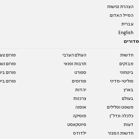
הצהרת נגישות
המייל האדום
עברית
English
מדורים
חדשות
העולם הערבי
פורום צע
מבזקים
תרבות ופנאי
פורום נשו
ביטחוני
ספורט
פורום בי
פוליטי-מדיני
פורומים
פורום בי
בארץ
יהדות
בעולם
צרכנות
משפט ופלילים
אופנה
כלכלה ונדל"ן
מוסיקה
דעות
פיוטקאסט
חדשות המגזר
ילדודס