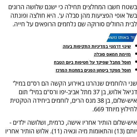
בשטח חשבו המחלצים תחילה כי ישנם שלושה הרוגים
בשל אופי הפציעות מהן סבלה ע'. היא חולצה ופונתה
לבית החולים סורוקה שם נלחמים הרופאים על חייה.
עוד באותו נושא:
שינוי דרמטי במדיניות התקיפות בעזה
מזימת חמאס סוכלה
חוסל מחבל שפיקד על חטיפות ביום הטבח
חוסל מפקד ביטחון הפנים במחנות המרכז
שני הלוחמים שנהרגו באירוע הקשה הם רס"ם במיל'
דניאל אלוש, בן 37 מתל אביב-יפו ורס"ם במיל' תום
איש-שלום, בן 38 מנס הרים, לוחמים ביחידה הטקטית
לחילוץ מיוחד 669.
איש-שלום הותיר אחריו אישה, כרמית, ושלושה ילדים -
יותם (13) והתאומות מיה וגאיה (11). אלוש הותיר אחריו