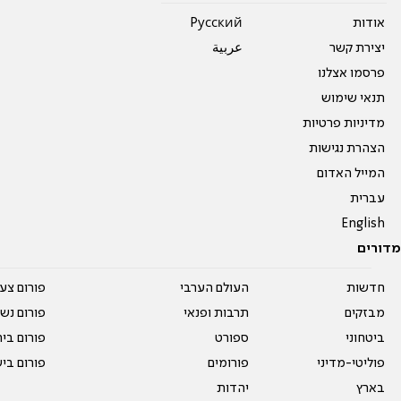
אודות
Pусский
יצירת קשר
عربية
פרסמו אצלנו
תנאי שימוש
מדיניות פרטיות
הצהרת נגישות
המייל האדום
עברית
English
מדורים
חדשות
העולם הערבי
פורום צע
מבזקים
תרבות ופנאי
פורום נשו
ביטחוני
ספורט
פורום בי
פוליטי-מדיני
פורומים
פורום בי
בארץ
יהדות