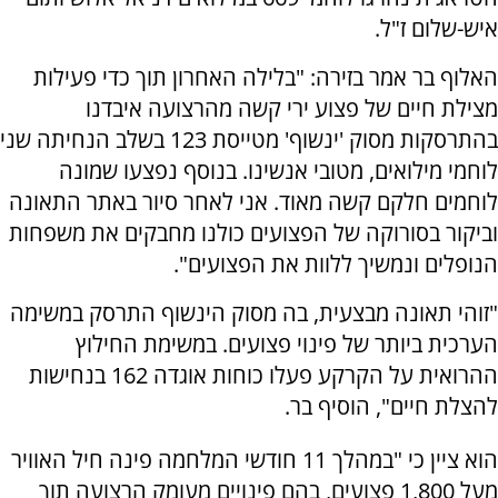
איש-שלום ז"ל.
האלוף בר אמר בזירה: "בלילה האחרון תוך כדי פעילות
מצילת חיים של פצוע ירי קשה מהרצועה איבדנו
בהתרסקות מסוק 'ינשוף' מטייסת 123 בשלב הנחיתה שני
לוחמי מילואים, מטובי אנשינו. בנוסף נפצעו שמונה
לוחמים חלקם קשה מאוד. אני לאחר סיור באתר התאונה
וביקור בסורוקה של הפצועים כולנו מחבקים את משפחות
הנופלים ונמשיך ללוות את הפצועים".
"זוהי תאונה מבצעית, בה מסוק הינשוף התרסק במשימה
הערכית ביותר של פינוי פצועים. במשימת החילוץ
ההרואית על הקרקע פעלו כוחות אוגדה 162 בנחישות
להצלת חיים", הוסיף בר.
הוא ציין כי "במהלך 11 חודשי המלחמה פינה חיל האוויר
מעל 1,800 פצועים, בהם פינויים מעומק הרצועה תוך