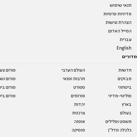
תנאי שימוש
מדיניות פרטיות
הצהרת נגישות
המייל האדום
עברית
English
מדורים
חדשות
העולם הערבי
פורום צע
מבזקים
תרבות ופנאי
פורום נשו
ביטחוני
ספורט
פורום בי
פוליטי-מדיני
פורומים
פורום בי
בארץ
יהדות
בעולם
צרכנות
משפט ופלילים
אופנה
כלכלה ונדל"ן
מוסיקה