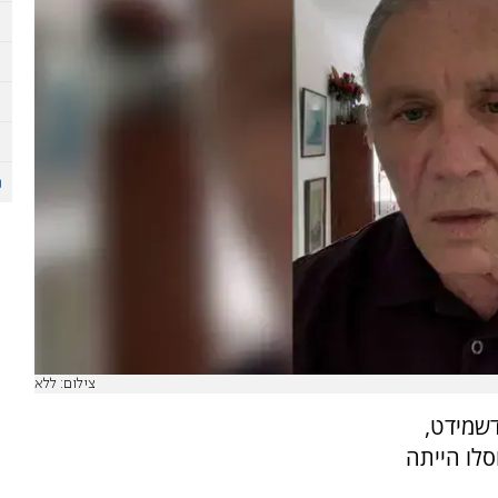
צילום: ללא
דשמידט,
לו הייתה