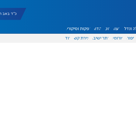
כ"ד באב תשפ"ו |
 ונדל"ן
דעות
אוכל
יהדות
הפקות וסיקורים
ספורט
פורומים
אתר ישיבה
יצירת קשר
עוד