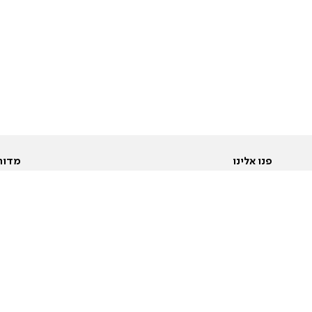
פנו אלינו
מדור
אודות
Pусский
חד
יצירת קשר
عربية
מב
פרסמו אצלנו
בי
תנאי שימוש
פו
מדיניות פרטיות
בא
הצהרת נגישות
בע
המייל האדום
מש