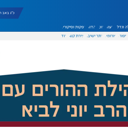
כ"ג באב תשפ"ו |
 ונדל"ן
דעות
אוכל
יהדות
הפקות וסיקורים
ספורט
פורומים
אתר ישיבה
יצירת קשר
עוד