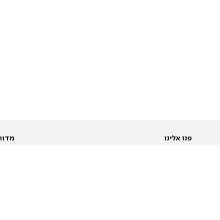
פנו אלינו
מדור
אודות
Pусский
חד
יצירת קשר
عربية
מב
פרסמו אצלנו
בי
תנאי שימוש
פו
מדיניות פרטיות
בא