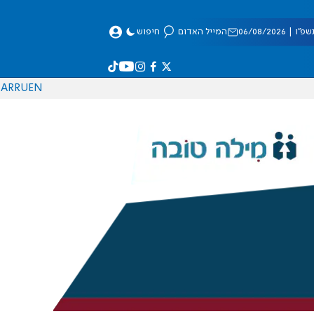
 06/08/2026
המייל האדום
חיפוש
AR
RU
EN