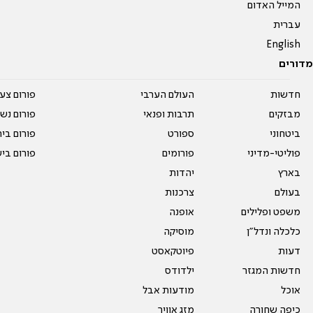
המייל האדום
עברית
English
מדורים
חדשות
העולם הערבי
פורום צע
מבזקים
תרבות ופנאי
פורום נשו
ביטחוני
ספורט
פורום בי
פוליטי-מדיני
פורומים
פורום בי
בארץ
יהדות
בעולם
צרכנות
משפט ופלילים
אופנה
כלכלה ונדל"ן
מוסיקה
דעות
פיוטקאסט
חדשות המגזר
ילדודס
אוכל
מודעות אבל
כיפה שחורה
מזג אוויר