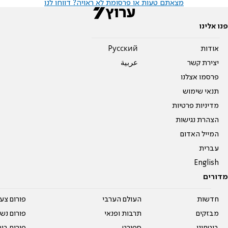
מצאתם טעות או פרסומת לא ראויה? דווחו לנו
פנו אלינו
אודות
Pусский
יצירת קשר
عربية
פרסמו אצלנו
תנאי שימוש
מדיניות פרטיות
הצהרת נגישות
המייל האדום
עברית
English
מדורים
חדשות
העולם הערבי
פורום צע
מבזקים
תרבות ופנאי
פורום נשו