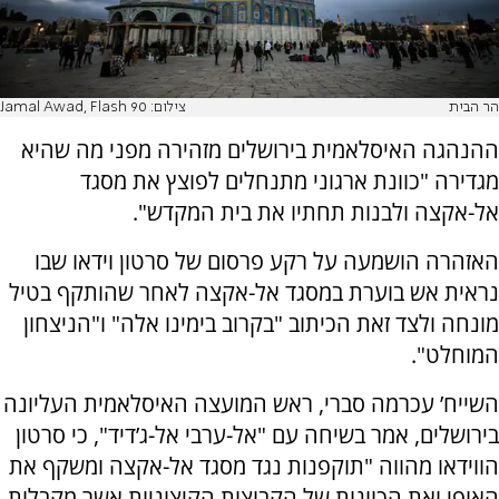
הר הבית
צילום: Jamal Awad, Flash 90
ההנהגה האיסלאמית בירושלים מזהירה מפני מה שהיא
מגדירה "כוונת ארגוני מתנחלים לפוצץ את מסגד
אל-אקצה ולבנות תחתיו את בית המקדש".
האזהרה הושמעה על רקע פרסום של סרטון וידאו שבו
נראית אש בוערת במסגד אל-אקצה לאחר שהותקף בטיל
מונחה ולצד זאת הכיתוב "בקרוב בימינו אלה" ו"הניצחון
המוחלט".
השייח’ עכרמה סברי, ראש המועצה האיסלאמית העליונה
בירושלים, אמר בשיחה עם "אל-ערבי אל-ג’דיד", כי סרטון
הווידאו מהווה "תוקפנות נגד מסגד אל-אקצה ומשקף את
האופי ואת הכוונות של הקבוצות הקיצוניות אשר מקבלות