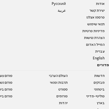
אודות
Pусский
יצירת קשר
عربية
פרסמו אצלנו
תנאי שימוש
מדיניות פרטיות
הצהרת נגישות
המייל האדום
עברית
English
מדורים
חדשות
העולם הערבי
פורום צע
מבזקים
תרבות ופנאי
פורום נשו
ביטחוני
ספורט
פורום בי
פוליטי-מדיני
פורומים
פורום בי
בארץ
יהדות