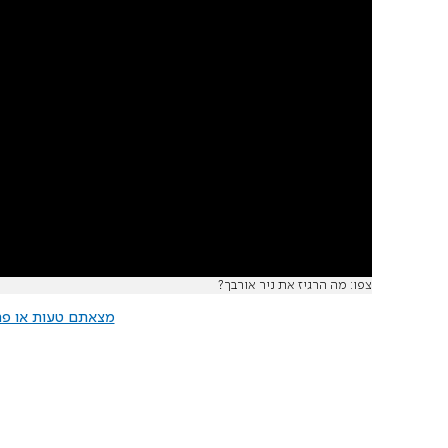
צפו: מה הרגיז את ניר אורבך?
מצאתם טעות או פרס