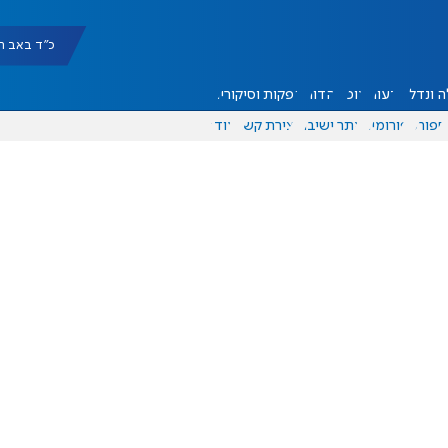
כ"ד באב תשפ"ו |
 ונדל"ן
דעות
אוכל
יהדות
הפקות וסיקורים
ספורט
פורומים
אתר ישיבה
יצירת קשר
עוד