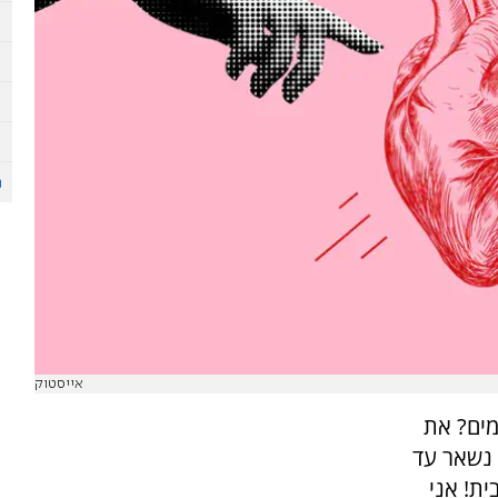
אייסטוק
מים? את
 נשאר עד
ית! אני