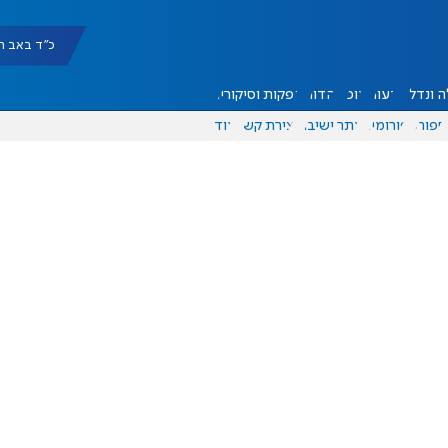
כ"ד באב תשפ"ו |
 ונדל"ן
דעות
אוכל
יהדות
הפקות וסיקורים
ספורט
פורומים
אתר ישיבה
יצירת קשר
עוד