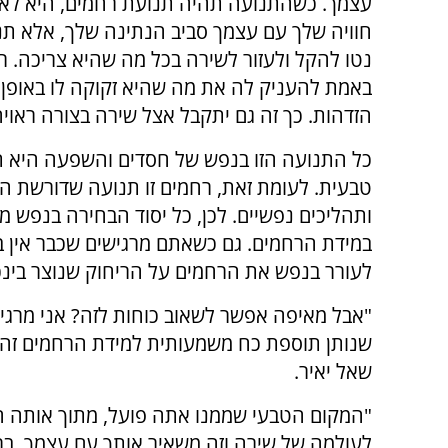
עצמך. כשהתנועה תהיה תנועת רחמים, היא לא
חוויה שלך עם עצמך סביב הנתינה שלך, אלא ת
נטו להקל ולעזור לשירה בכל מה שהיא צריכה. ר
באמת להעניק לה את מה שהיא זקוקה לו באופן פ
הזדהות. כך זה גם יתקבל אצל שירה בצורה ראויה
כל התנועה הזו בנפש של חסדים והשפעה היא 
טבעית. לעומת זאת, רחמים זו תנועה שדורשת ה
ותהליכים נפשיים. לכן, כל יסוד הבחירה בנפש 
במידת הרחמים. גם כשאתם מרגישים שכבר אין 
לעורר בנפש את הרחמים על הריחוק שנוצר בינכם
"אבל מאיפה אפשר לשאוב כוחות לזה? אני מרגיש
שנותן תוספת כח משמעותית למידת הרחמים זה י
שאל יאיר.
"המקום הטבעי שממנו אתה פועל, מתוך אותה חו
לעולמה של שירה וזה משאיר אותך עם עצמך. בר