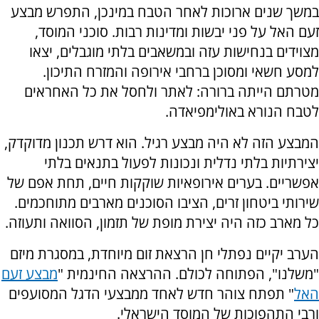
במשך שנים ארוכות לאחר הטבח במינכן, התפרש מבצע
זעם האל על פני יבשות ומדינות רבות. סוכני המוסד,
מצוידים בנחישות עזה ובמשאבים בלתי מוגבלים, יצאו
למסע חשאי ומסוכן ברחבי אירופה והמזרח התיכון.
מטרתם הייתה ברורה: לאתר ולחסל את כל האחראים
לטבח הנורא באולימפיאדה.
המבצע הזה לא היה מבצע רגיל. הוא דרש תכנון מדוקדק,
יצירתיות בלתי נדלית ונכונות לפעול בתנאים בלתי
אפשריים. בערים אירופאיות שוקקות חיים, תחת אפם של
שירותי ביטחון זרים, הציבו הסוכנים מארבים מתוחכמים.
כל מארב כזה היה יצירת מופת של תזמון, הסוואה ותעוזה.
הערב יקיים נפתלי חן הרצאת זום מיוחדת, במסגרת מיזם
"משלנו", הפתוחה לכולם. ההרצאה החינמית "
מבצע זעם
האל
" תפתח צוהר חדש לאחד ממבצעי הדגל המסועפים
ורבי התהפוכות של המוסד הישראלי.