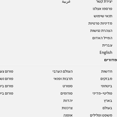
יצירת קשר
عربية
פרסמו אצלנו
תנאי שימוש
מדיניות פרטיות
הצהרת נגישות
המייל האדום
עברית
English
מדורים
חדשות
העולם הערבי
פורום צע
מבזקים
תרבות ופנאי
פורום נשו
ביטחוני
ספורט
פורום בי
פוליטי-מדיני
פורומים
פורום בי
בארץ
יהדות
בעולם
צרכנות
משפט ופלילים
אופנה