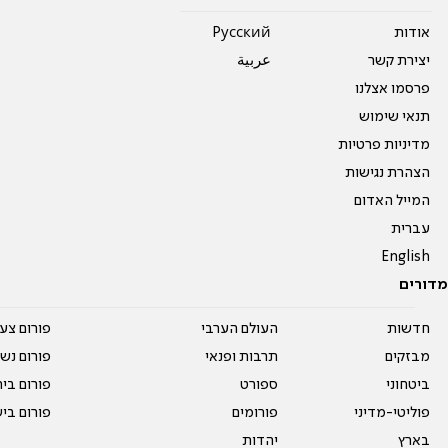
אודות
Pусский
יצירת קשר
عربية
פרסמו אצלנו
תנאי שימוש
מדיניות פרטיות
הצהרת נגישות
המייל האדום
עברית
English
מדורים
חדשות
העולם הערבי
פורום צע
מבזקים
תרבות ופנאי
פורום נשו
ביטחוני
ספורט
פורום בי
פוליטי-מדיני
פורומים
פורום בי
בארץ
יהדות