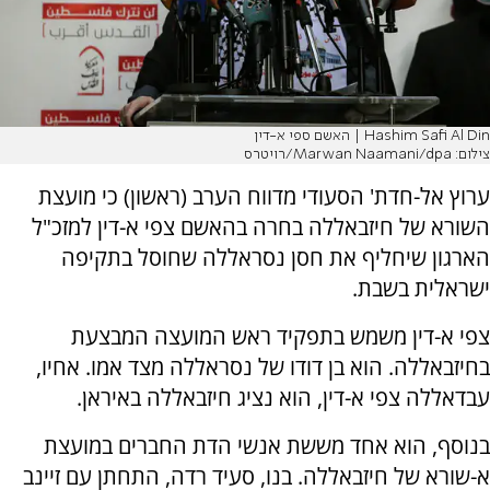
Hashim Safi Al Din | האשם ספי א-דין
צילום: Marwan Naamani/dpa/רויטרס
ערוץ אל-חדת' הסעודי מדווח הערב (ראשון) כי מועצת
השורא של חיזבאללה בחרה בהאשם צפי א-דין למזכ"ל
הארגון שיחליף את חסן נסראללה שחוסל בתקיפה
ישראלית בשבת.
צפי א-דין משמש בתפקיד ראש המועצה המבצעת
בחיזבאללה. הוא בן דודו של נסראללה מצד אמו. אחיו,
עבדאללה צפי א-דין, הוא נציג חיזבאללה באיראן.
בנוסף, הוא אחד מששת אנשי הדת החברים במועצת
א-שורא של חיזבאללה. בנו, סעיד רדה, התחתן עם זיינב