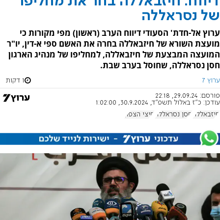
דיווח: חיזבאללה בחר את מחליפו
של נסראללה
ערוץ אל-חדת' הסעודי דיווח הערב (ראשון) מפי מקורות כי
מועצת השורא של חיזבאללה בחרה את האשם ספי א-דין, יו"ר
המועצה המבצעת של חיזבאללה, למחליפו של מנהיג הארגון
חסן נסראללה, שחוסל בערב שבת.
ערוץ 7
1 דקות
פורסם:
29.09.24, 22:18
עודכן:
כ"ז באלול תשפ"ד, 30.9.2024, 1:02:00
חיזבאללה
חסן נסראללה
חיצי הצפון