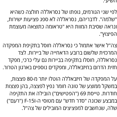
השיעי.
לפי שני הגורמים, גופתו של נסראללה חולצה כשהיא
"שלמה". לדבריהם, נסראללה לא ספג פציעות ישירות,
ונראה שסיבת המוות היא "טראומה כתוצאה מעוצמת
הפיצוץ".
צה"ל אישר אתמול כי נסראללה חוסל בתקיפת המפקדה
המרכזית שלשום ברובע הדאחייה של ביירות. לצד
נסראללה, חוסלו בתקיפה בביירות גם עלי כרכי, מפקד
חזית הדרום בחיזבאללה, ומפקדים נוספים בארגון הטרור.
על המפקדה של חיזבאללה הוטלו יותר מ-80 פצצות,
במשקל ממוצע של טונה חומר נפץ לפצצה, בהן פצצות
חודרות. טייסת 69 ("הפטישים") הובילה את התקיפה
במבצע שכונה "סדר חדש" עם מטוסי ה-F-15I ("רעם")
שלה, שנחשבים למפציצים המובילים של צה"ל.