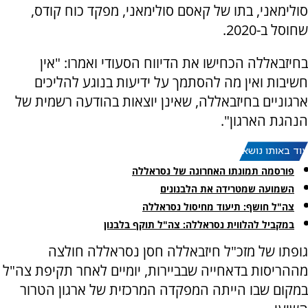
סולימאני, בתו של קאסם סולימאני, מפקד כוח קודס,
שחוסל ב-2020.
בחיזבאללה הכחישו את הדיווח הסעודי ואמרו: "אין
חשיבות ואין מה להסתמך על ידיעות בנוגע להליכים
ארגוניים בחיזבאללה, שאינן יוצאות בהודעה רשמית של
הנהגת הארגון".
עוד באותו נושא:
פורסמה תמונתו האחרונה של נסראללה
השמועה שמטרידה את הלבנונים
צה"ל חושף: תיעוד מחיסול נסראללה
במקביל להלווית נסראללה: צה"ל תוקף בלבנון
גופתו של מזכ"ל חיזבאללה חסן נסראללה חולצה
מההריסות בדאחייה שבביירות, יומיים לאחר תקיפת צה"ל
במקום שבו הייתה המפקדה המרכזית של ארגון הטרור