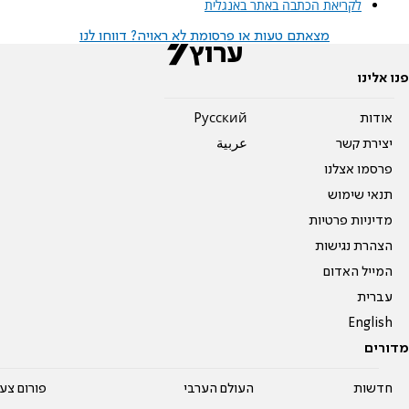
לקריאת הכתבה באתר באנגלית
מצאתם טעות או פרסומת לא ראויה? דווחו לנו
פנו אלינו
אודות
Pусский
יצירת קשר
عربية
פרסמו אצלנו
תנאי שימוש
מדיניות פרטיות
הצהרת נגישות
המייל האדום
עברית
English
מדורים
חדשות
העולם הערבי
פורום צע