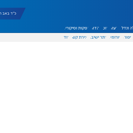
כ"ד באב תשפ"ו |
 ונדל"ן
דעות
אוכל
יהדות
הפקות וסיקורים
ספורט
פורומים
אתר ישיבה
יצירת קשר
עוד