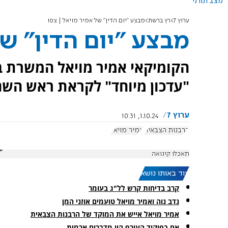
מצב תורני
ערוץ 7
רץ ברשת
מבצע "יום הדין" של אמיר מויאל | צפו
מבצע "יום הדין" של
הקומיקאי אמיר מויאל המשרת ב
"עדכון מיוחד" לקראת ראש השנה 
ערוץ 7
1.10.24, 10:31
הרבנות הצבאית
אמיר מויאל
תאכלו קינואה
עוד באותו נושא:
קרב בדיחות קרש לל"ג בעומר
נדב נוה ואמיר מויאל טועמים אוזני המן
אמיר מויאל אייש את המוקד של הרבנות הצבאית
אם בפיקוד העורף היו מדברים ארמית