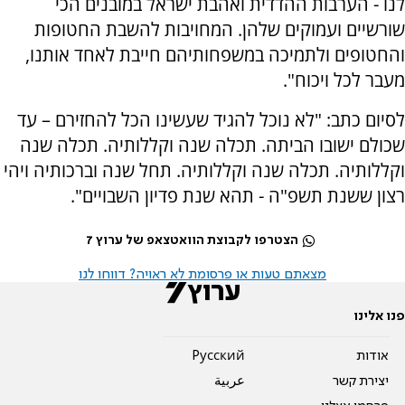
לנו - הערבות ההדדית ואהבת ישראל במובנים הכי
שורשיים ועמוקים שלהן. המחויבות להשבת החטופות
והחטופים ולתמיכה במשפחותיהם חייבת לאחד אותנו,
מעבר לכל ויכוח".
לסיום כתב: "לא נוכל להגיד שעשינו הכל להחזירם – עד
שכולם ישובו הביתה. תכלה שנה וקללותיה. תכלה שנה
וקללותיה. תכלה שנה וקללותיה. תחל שנה וברכותיה ויהי
רצון ששנת תשפ"ה - תהא שנת פדיון השבויים".
הצטרפו לקבוצת הוואטצאפ של ערוץ 7
מצאתם טעות או פרסומת לא ראויה? דווחו לנו
פנו אלינו
אודות
Pусский
יצירת קשר
عربية