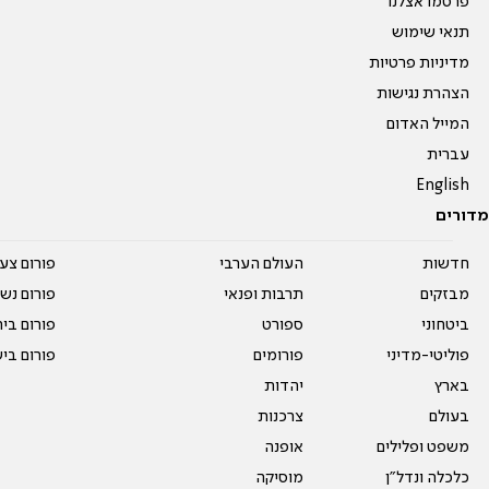
פרסמו אצלנו
תנאי שימוש
מדיניות פרטיות
הצהרת נגישות
המייל האדום
עברית
English
מדורים
חדשות
העולם הערבי
פורום צע
מבזקים
תרבות ופנאי
פורום נשו
ביטחוני
ספורט
פורום בי
פוליטי-מדיני
פורומים
פורום בי
בארץ
יהדות
בעולם
צרכנות
משפט ופלילים
אופנה
כלכלה ונדל"ן
מוסיקה