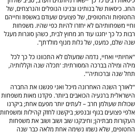
כיסאות רבים כל כך יישארו מיותמים הערב, סביב שולחן
החג. כיסאות של בנותינו ובנינו הנופלים והנרצחים, של
החטופות והחטופים, של פצועים שעודם באשפוז וחייהם
וחיי משפחותיהם לא יחזרו להיות כפי שהיו. משפחות
רבות כל כך יחגגו עוד חג מחוץ לבית, כשהן סוגרות מעגל
שנה שלם, כמעט, של גלות מנוף מולדתן".
"אחיותיי ואחיי, נדמה שמעולם לא התכוונו כל כך לכל
מילה ומילה בברכה המסורתית: 'תכלה שנה וקללותיה,
תחל שנה וברכותיה'".
"לאורך השנה האחרונה מיכל ואני פגשנו את החברה
הישראלית ברגעיה הכואבים ביותר. פקדנו מאות משפחות
שכולות שעולמן חרב – לעתים יותר מפעם אחת; ביקרנו
אלפי פצועים בגוף ובנפש; ביקשנו לחזק קהילות ומשפחות
העקורות מבתיהן; וחיבקנו שוב ושוב ושוב את משפחות
החטופים, שלא נשמו נשימה אחת מלאה כבר שנה