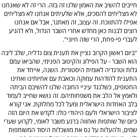
חייבים להשיב את האמון שלנו זה בזה. הרי זה לא שאנחנו
לא מצליחים להסכים, אלא שלעיתים אנחנו לא מצליחים
אפילו להתווכח. זה עצוב, זה מאתגר, אבל אם אנחנו
רוצים לבנות כאן מחדש אחרי השבר הגדול, ולא להגיע
לעברי פי-פחת, הרי שזה חיוני".
"ביום ראשון הקרוב נציין את תענית צום גדליה, שלב ליבה
הוא השבר - על הפילוג והקיטוב הפנימי, שהביאו עמם
גלות וטרגדיה לאומית היסטורית. השנה, אייחד את
התענית להזדהות עמוקה וכואבת עם אחיותינו ואחינו
החטופים, כשלנגד עיניי החובה שלנו להשיבם הביתה
ולאמץ אל הלב את משפחותיהם. זה נושא שחייב לעמוד
בלב האחדות הישראלית ומעל לכל מחלוקת. אני קורא
לציבור הישראלי ולעם היהודי כולו: לקדש את היום הזה
כיום של שותפות ואחווה ברגע משבר לאומי, לקרוע שערי
שמים, ולהעלות על נס את מושכלות היסוד המשותפות