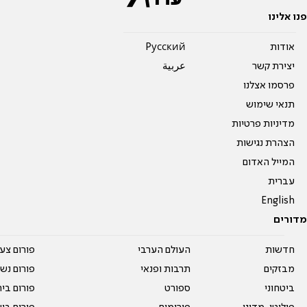
פנו אלינו
אודות
Pусский
יצירת קשר
عربية
פרסמו אצלנו
תנאי שימוש
מדיניות פרטיות
הצהרת נגישות
המייל האדום
עברית
English
מדורים
חדשות
העולם הערבי
פורום צע
מבזקים
תרבות ופנאי
פורום נשו
ביטחוני
ספורט
פורום בי