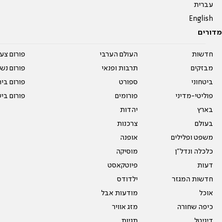
עברית
English
מדורים
חדשות
העולם הערבי
פורום צע
מבזקים
תרבות ופנאי
פורום נשו
ביטחוני
ספורט
פורום בי
פוליטי-מדיני
פורומים
פורום בי
בארץ
יהדות
בעולם
צרכנות
משפט ופלילים
אופנה
כלכלה ונדל"ן
מוסיקה
דעות
פיוטקאסט
חדשות המגזר
ילדודס
אוכל
מודעות אבל
כיפה שחורה
מזג אוויר
דיגיטל
תגיות