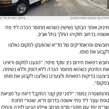
הזירה בה נמצאה גופת התינוק
צילום: דוברות מד"א
תינוק אותר הבוקר (שישי) כשהוא מחוסר הכרה ליד פח
אשפה ברחוב חזקיהו המלך בתל אביב.
חובשים ופראמדיקים של מד"א שהוזעקו למקום נאלצו
לקבוע את מותו.
חובש רפואת חירום ניב שקד סיפר: "הגענו למקום וראינו
את התינוק כשהוא מחוסר הכרה ללא דופק וללא נשימה.
ביצענו בדיקות רפואיות ולצערנו נאלצנו לקבוע את מותו
במקום".
מהמשטרה נמסר: "לפני זמן קצר התקבל דיווח על מציאת
גופת עובר ליד פחי אשפה בדרום ת"א. שוטרי תחנת
שר"ת יחד עם חוקרי מז"פ מרחב איילון הגיעו לזירה והחלו