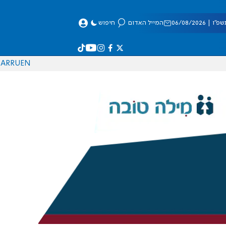
 06/08/2026
המייל האדום
חיפוש
AR
RU
EN