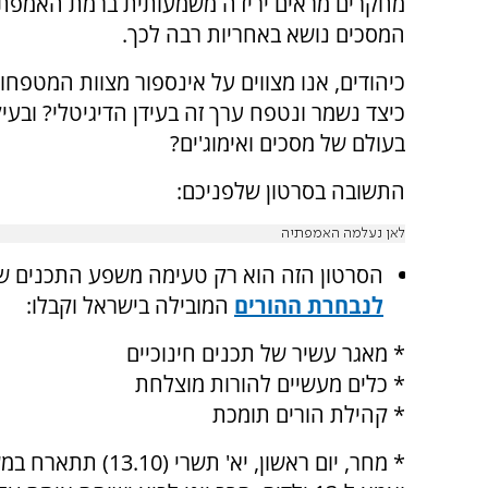
מחקרים מראים ירידה משמעותית ברמת האמפתיה
המסכים נושא באחריות רבה לכך.
כיהודים, אנו מצווים על אינספור מצוות המטפחות
כיצד נשמר ונטפח ערך זה בעידן הדיגיטלי? ובעי
בעולם של מסכים ואימוג'ים?
התשובה בסרטון שלפניכם:
לאן נעלמה האמפתיה
הסרטון הזה הוא רק טעימה משפע התכנים של מ
לנבחרת ההורים
המובילה בישראל וקבלו
:
* מאגר עשיר של תכנים חינוכיים
* כלים מעשיים להורות מוצלחת
* קהילת הורים תומכת
* מחר, יום ראשון, יא' תשרי (13.10) תתארח במשדר המועדון