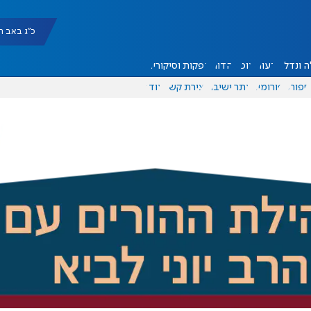
כ"ג באב תשפ"ו |
 ונדל"ן
דעות
אוכל
יהדות
הפקות וסיקורים
ספורט
פורומים
אתר ישיבה
יצירת קשר
עוד