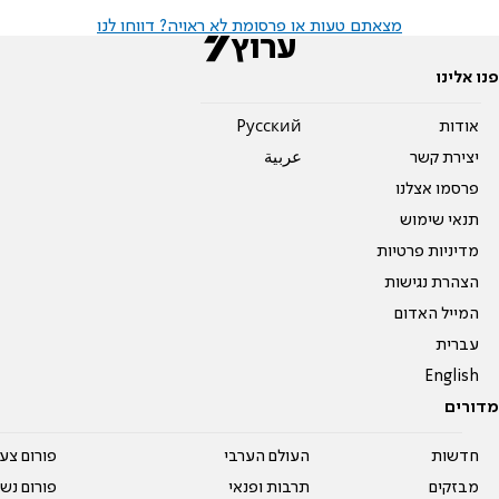
מצאתם טעות או פרסומת לא ראויה? דווחו לנו
פנו אלינו
אודות
Pусский
יצירת קשר
عربية
פרסמו אצלנו
תנאי שימוש
מדיניות פרטיות
הצהרת נגישות
המייל האדום
עברית
English
מדורים
חדשות
העולם הערבי
פורום צע
מבזקים
תרבות ופנאי
פורום נשו