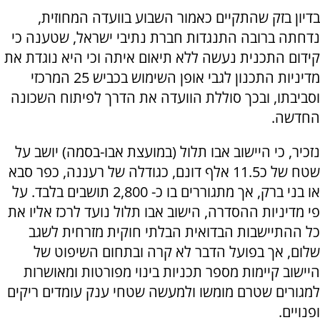
בדיון בזק שהתקיים כאמור השבוע בוועדה המחוזית,
נדחתה ברובה התנגדות חברת נתיבי ישראל, שטענה כי
קידום התכנית נעשה ללא תיאום איתה וכי היא נוגדת את
מדיניות התכנון לגבי אופן השימוש בכביש 25 המרכזי
וסביבתו, ובכך סוללת הוועדה את הדרך לפיתוח השכונה
החדשה.
נזכיר, כי היישוב אבו תלול (במועצת אבו-בסמה) יושב על
שטח של כ11.5 אלף דונם, כגודלה של רעננה, כפר סבא
או בני ברק, אך מתגוררים בו כ- 2,800 תושבים בלבד. על
פי מדיניות ההסדרה, הישוב אבו תלול נועד לרכז אליו את
כל ההתיישבות הבדואית הבלתי חוקית מזרחית לשגב
שלום, אך בפועל הדבר לא קרה ובתחום השיפוט של
היישוב קיימות מספר תכניות בינוי מפורטות ומאושרות
למגורים שטרם מומשו ולמעשה שטחי ענק עומדים ריקים
ופנויים.