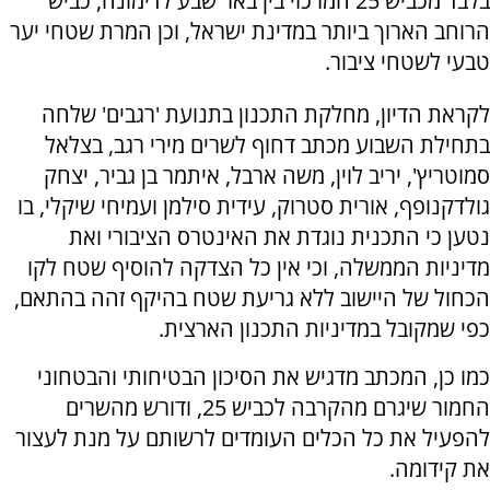
בלבד מכביש 25 המרכזי בין באר שבע לדימונה, כביש
הרוחב הארוך ביותר במדינת ישראל, וכן המרת שטחי יער
טבעי לשטחי ציבור.
לקראת הדיון, מחלקת התכנון בתנועת 'רגבים' שלחה
בתחילת השבוע מכתב דחוף לשרים מירי רגב, בצלאל
סמוטריץ', יריב לוין, משה ארבל, איתמר בן גביר, יצחק
גולדקנופף, אורית סטרוק, עידית סילמן ועמיחי שיקלי, בו
נטען כי התכנית נוגדת את האינטרס הציבורי ואת
מדיניות הממשלה, וכי אין כל הצדקה להוסיף שטח לקו
הכחול של היישוב ללא גריעת שטח בהיקף זהה בהתאם,
כפי שמקובל במדיניות התכנון הארצית.
כמו כן, המכתב מדגיש את הסיכון הבטיחותי והבטחוני
החמור שיגרם מהקרבה לכביש 25, ודורש מהשרים
להפעיל את כל הכלים העומדים לרשותם על מנת לעצור
את קידומה.