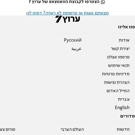
הצטרפו לקבוצת הוואטצאפ של ערוץ 7
מצאתם טעות או פרסומת לא ראויה? דווחו לנו
פנו אלינו
אודות
Pусский
יצירת קשר
عربية
פרסמו אצלנו
תנאי שימוש
מדיניות פרטיות
הצהרת נגישות
המייל האדום
עברית
English
מדורים
חדשות
העולם הערבי
פורום צע