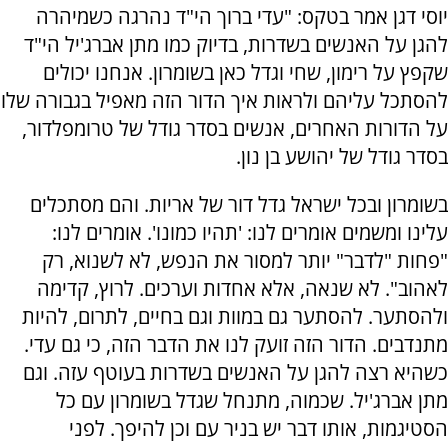
יוסי דגן אמר בטקס: "עדי ברוך הי"ד נהרגה כשמיהרה
להגן על האנשים בשדרות, בדיוק כמו מתן אברג'יל הי"ד
שקפץ על רימון, שחי וגדל כאן בשומרון. אנחנו יכולים
להסתכל עליהם ולראות איך הדור הזה מאפיל בגבורה שלו
על הדורות האחרים, אנשים בסדר גודל של טרומפלדור,
בסדר גודל של יהושע בן נון.
בשומרון ובכל ישראל גדל דור של אריות. והם מסתכלים
עלינו ומשמים אומרים לנו: 'תהיו כמונו'. אומרים לנו:
"פחות "לדבר" יותר למסור את הנפש, לא לשנוא, רק
לאהוב". לא שנאה, אלא אחדות וערכים. לרוץ, קדימה
ולהסתער. להסתער גם במוות וגם בחיים, לתרום, להיות
מתנדבים. הדור הזה זועק לנו את הדבר הזה, כי גם עדי.
כשהיא רצה להגן על האנשים בשדרות בעוטף עזה. וגם
מתן אברג'יל. שכמוה, מתנחל שגדל בשומרון עם כל
הסטיגמות, אותו דבר יש בניר עם וכן להיפך. לפני