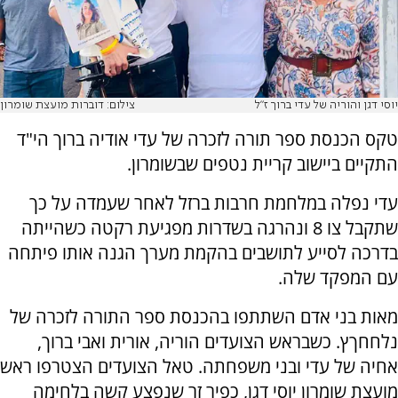
יוסי דגן והוריה של עדי ברוך ז"ל
צילום: דוברות מועצת שומרון
טקס הכנסת ספר תורה לזכרה של עדי אודיה ברוך הי"ד
התקיים ביישוב קריית נטפים שבשומרון.
עדי נפלה במלחמת חרבות ברזל לאחר שעמדה על כך
שתקבל צו 8 ונהרגה בשדרות מפגיעת רקטה כשהייתה
בדרכה לסייע לתושבים בהקמת מערך הגנה אותו פיתחה
עם המפקד שלה.
מאות בני אדם השתתפו בהכנסת ספר התורה לזכרה של
נלחחךץ. כשבראש הצועדים הוריה, אורית ואבי ברוך,
אחיה של עדי ובני משפחתה. טאל הצועדים הצטרפו ראש
מועצת שומרון יוסי דגן, כפיר זר שנפצע קשה בלחימה