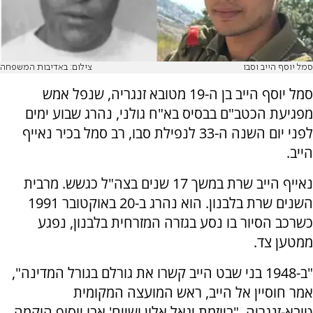
סמל יוסף הייב וסבו
צילום: באדיבות המשפחה
סמל יוסף הייב בן ה-19 מטובא זנגריה, שנפל אמש
מפגיעת הכטב"ם בבסיס בא"ח גולני, נהרג שבוע ימים
לפני יום השנה ה-33 לנפילת סבו, רב סמל בכיר נאייף
הייב.
נאייף הייב שרת במשך 17 שנים בצה"ל כגשש. מרבית
השנים שרת בלבנון. הוא נהרג ב-20 באוקטובר 1991
כשרכב הסיור בו נסע בגזרה המזרחית בלבנון, נפגע
ממטען צד.
"ב-1948 בני שבט הייב קשרו את גורלם בגורל המדינה",
אמר חוסיין אל הייב, ראש המועצה המקומית
טובא-זנגריה. "ביוזמת יגאל אלון ושייח' אבו יוסוף הוקמה