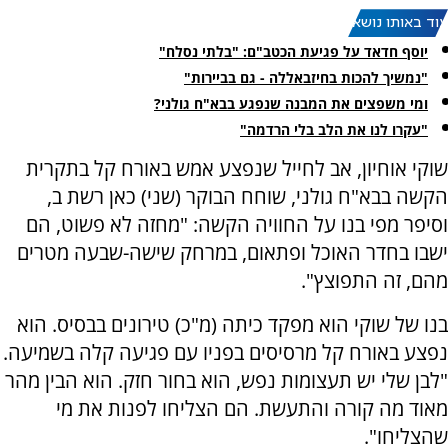
עוד באותו נושא:
יוסף חדאד על פגיעת הכטב"ם: "בלתי נסלח"
"נמשיך להכות בחיזבאללה - גם בביירות"
ומי משפצים את המבנה שנפגע בבא"ח גולני?
"עקרו לנו את הלב בלי הרדמה"
שוקי אוחיון, אב לחייל שנפצע אמש באורח קל בתקרית
הקשה בבא"ח גולני, שוחח הבוקר (שני) כאן רשת ב,
וסיפר מפי בנו על החוויה הקשה: "מחזה לא פשוט, הם
ישבו בחדר האוכל ופתאום, במרחק שישה-שבעה מטרים
מהם, זה התפוצץ".
בנו של שוקי הוא מפקד כיתה (מ"כ) טירונים בבסיס. הוא
נפצע באורח קל מרסיסים בפניו עם פגיעה קלה בשמיעה.
"לבן שלי יש תעצומות נפש, הוא בחור חזק. הוא הבין מהר
מאוד מה קורה והתעשת. הם הצליחו לפנות את מי
שהצליחו".