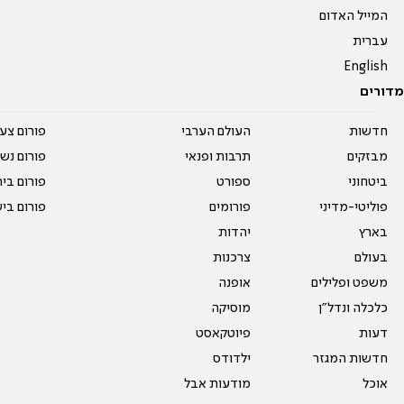
המייל האדום
עברית
English
מדורים
חדשות
העולם הערבי
פורום צע
מבזקים
תרבות ופנאי
פורום נשו
ביטחוני
ספורט
פורום בי
פוליטי-מדיני
פורומים
פורום בי
בארץ
יהדות
בעולם
צרכנות
משפט ופלילים
אופנה
כלכלה ונדל"ן
מוסיקה
דעות
פיוטקאסט
חדשות המגזר
ילדודס
אוכל
מודעות אבל