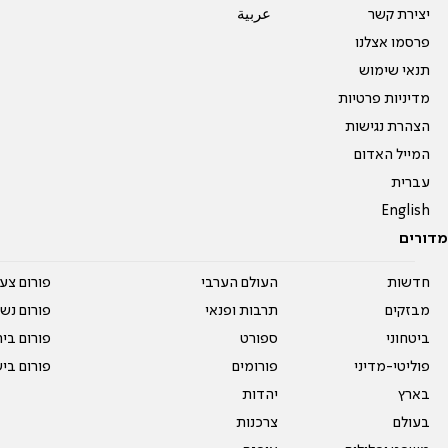
יצירת קשר
عربية
פרסמו אצלנו
תנאי שימוש
מדיניות פרטיות
הצהרת נגישות
המייל האדום
עברית
English
מדורים
חדשות
העולם הערבי
פורום צע
מבזקים
תרבות ופנאי
פורום נשו
ביטחוני
ספורט
פורום בי
פוליטי-מדיני
פורומים
פורום בי
בארץ
יהדות
בעולם
צרכנות