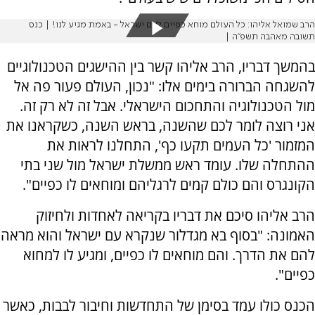
הרב שמואל אליהו: כל העולם מוחא כפיים לעם ישראל - באמת מגיע לנו! | כנס
תשובה מאהבה תשפ"ה |
בהמשך דבריו, הרב אליהו קשר בין ההישגים הטכנולוגיים
להשגחה הברורה בימים אלו: "נכון, העולם פעור פה אל
מול הטכנולוגיה והתחכום הישראלי. אבל זה לא רק זה.
אני רוצה לומר לכם שהשנה, בראש השנה, כשקראנו את
המזמור 'כל העמים תקעו כף', התחלנו לראות את
ההתחלה שלו. עומד ראש ממשלת ישראל מול שני בתי
הקונגרס והם כולם קמים לרגליהם ומוחאים לו כפיים".
הרב אליהו סיכם את דבריו בקריאה לאחדות ולחיזוק
האמונה: "בסוף בא מגדלור שנקרא עם ישראל והוא מראה
להם את הדרך. והם מוחאים לו כפיים, ומגיע לו למחוא
כפיים".
הכנס כולו עמד בסימן של התחדשות וחיבור לבבות, כאשר