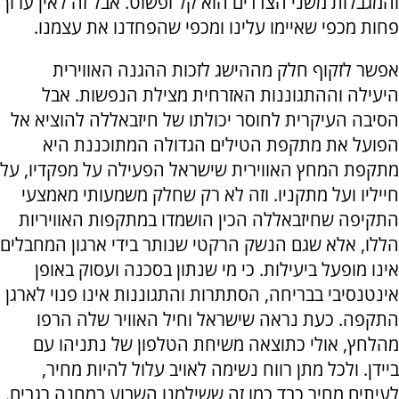
והמגבלות משני הצדדים הוא קל ופשוט. אבל זה לאין ערוך
פחות מכפי שאיימו עלינו ומכפי שהפחדנו את עצמנו.
אפשר לזקוף חלק מההישג לזכות ההגנה האווירית
היעילה וההתגוננות האזרחית מצילת הנפשות. אבל
הסיבה העיקרית לחוסר יכולתו של חיזבאללה להוציא אל
הפועל את מתקפת הטילים הגדולה המתוכננת היא
מתקפת המחץ האווירית שישראל הפעילה על מפקדיו, על
חייליו ועל מתקניו. וזה לא רק שחלק משמעותי מאמצעי
התקיפה שחיזבאללה הכין הושמדו במתקפות האוויריות
הללו, אלא שגם הנשק הרקטי שנותר בידי ארגון המחבלים
אינו מופעל ביעילות. כי מי שנתון בסכנה ועסוק באופן
אינטנסיבי בבריחה, הסתתרות והתגוננות אינו פנוי לארגן
התקפה. כעת נראה שישראל וחיל האוויר שלה הרפו
מהלחץ, אולי כתוצאה משיחת הטלפון של נתניהו עם
ביידן. ולכל מתן רווח נשימה לאויב עלול להיות מחיר,
לעיתים מחיר כבד כמו זה ששילמנו השבוע במחנה רגבים.