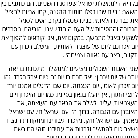
בקריאה לממשלת ישראל שפרסמו השניים, הם כותבים בין
השאר: "ביום שבו נפלו חומות ההגנה, קמו אריות להציל
את כבודנו הלאומי. בנינו שנפלו בקרב הפכו לסמל
הגבורה והמסירות של העם היהודי. אנו, הוריהם, מסרבים
לשקוע באבל מתמשך. במקום זאת, אנו קוראים להפוך את
יום זיכרונם ליום של עוצמה לאומית, המשלב זיכרון עם
תקווה, כאב עם גאווה וצמיחה".
שני האבות השכולים מציעים לממשלה מתכונת בריאה
יותר של יום זיכרון: "אל תכתירו יום זה כיום אבל בלבד. זהו
יום זיכרון לאומי, יום הנצחה. יום שבו הדגלים אמנם יורדו
לחצי התורן, אך יועלו בגאון בסיומו. כמו יום הזיכרון ויום
העצמאות, עלינו לשלב את הכאב עם העוצמה, את
האובדן עם הגבורה. ברוך ה', עם ישראל חי. עם ישראל
מאמין. עם ישראל חזק. מזיכרון גיבורינו וממקורות הנצח
נשאב כוח להמשיך ולבנות את עתידנו. זוהי המורשת
האמיתית שהותירו לנו בנינו הגיבורים".