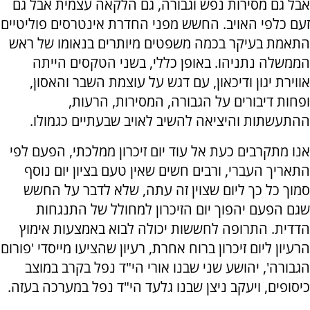
אבל גם מסירות נפש וגבורה, גם הלקאה עצמית אבל גם
זעם כלפי האויב. החשש מפני החדרת אינטרסים פוליטיים
התאמת בעיקר בכמה משפטים מיותרים בנאומו של ראש
הממשלה נתניהו. באופן כללי, בשני הטקסים הייתה
אווירת יגון ודיכאון, עם דגש על עוצמת השבר והאסון,
ופחות דיבורים על הגבורה, המסירות, הרעות,
ההתעשתות והיציאה להשיב לאויב שבעתיים כגמולו.
אנו מתקרבים כעת אל עוד יום זיכרון ממלכתי, הפעם לפי
התאריך העברי, ורבים חשים שאין טעם בציון יום נוסף
סמוך כל כך ליום שצוין זה עתה, שלא לדבר על החשש
שגם הפעם יהפוך יום הזיכרון למחולל של התנגחות
הדדית. התרופה לחששות יכולה לבוא באמצעות אימוץ
הרעיון ליום זיכרון ברוח אחרת, רעיון שהציעו מייסדי 'פורום
הגבורה', יהושע שני שבנו אורי הי"ד נפל בקרב במוצב
כיסופים, ויעקב ניצן שבנו גלעד הי"ד נפל במערכה בעזה.