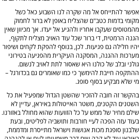
אפשר להתייחס אל מה שקרה לנו השבוע כאל כשל
מקומי בדמות כטב"ם שהצליח באופן לא ברור לחמוק
מהמטוסים שעקבו אחריו ולהגיע אל יעדו. אך מכיוון שאין
הגנה הרמטית, די ברור שכל עוד האויב מצליח לתקוף,
יהיו חלילה גם פגיעות. לכן, בנוסף להפקת לקחים ושיפור
מערכות ההגנה, המסקנה העיקרית מהפגיעה בטירוני
גולני ובלב של כולנו היא שאסור לתת לאויב לנשום.
ההתקפה חייבת להימשך כי כמו שאומרים גם בכדורגל –
מי שלא מבקיע בסוף סופג.
בהקשר זה חובה להזכיר שהשטן הגדול שמפעיל את כל
השטנים הקטנים, משטר האייטולות באיראן, עדיין לא
שילם מחיר של ממש על כל הזוועות שהוא מחולל באזורנו.
בעוד עזה הפכה לעיי חורבות ותושביה לפליטים, ובעת
שלבנון סופגת מכות אנושות וישראל מתייסרת ומדממת,
באיראן עוד לא קרה שום דבר משמעותי לעם או להנהגה