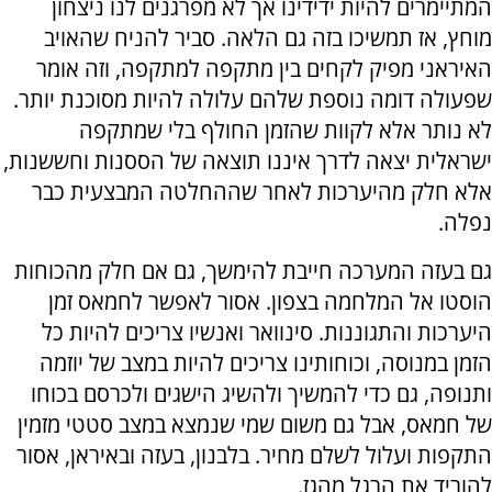
המתיימרים להיות ידידינו אך לא מפרגנים לנו ניצחון
מוחץ, אז תמשיכו בזה גם הלאה. סביר להניח שהאויב
האיראני מפיק לקחים בין מתקפה למתקפה, וזה אומר
שפעולה דומה נוספת שלהם עלולה להיות מסוכנת יותר.
לא נותר אלא לקוות שהזמן החולף בלי שמתקפה
ישראלית יצאה לדרך איננו תוצאה של הססנות וחששנות,
אלא חלק מהיערכות לאחר שההחלטה המבצעית כבר
נפלה.
גם בעזה המערכה חייבת להימשך, גם אם חלק מהכוחות
הוסטו אל המלחמה בצפון. אסור לאפשר לחמאס זמן
היערכות והתגוננות. סינוואר ואנשיו צריכים להיות כל
הזמן במנוסה, וכוחותינו צריכים להיות במצב של יוזמה
ותנופה, גם כדי להמשיך ולהשיג הישגים ולכרסם בכוחו
של חמאס, אבל גם משום שמי שנמצא במצב סטטי מזמין
התקפות ועלול לשלם מחיר. בלבנון, בעזה ובאיראן, אסור
להוריד את הרגל מהגז.