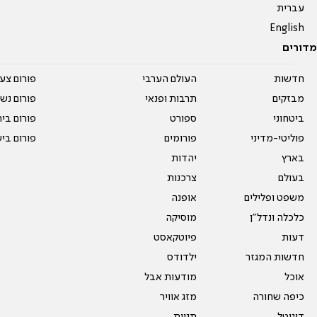
עברית
English
מדורים
חדשות
העולם הערבי
פורום צע
מבזקים
תרבות ופנאי
פורום נשו
ביטחוני
ספורט
פורום בי
פוליטי-מדיני
פורומים
פורום בי
בארץ
יהדות
בעולם
צרכנות
משפט ופלילים
אופנה
כלכלה ונדל"ן
מוסיקה
דעות
פיוטקאסט
חדשות המגזר
ילדודס
אוכל
מודעות אבל
כיפה שחורה
מזג אוויר