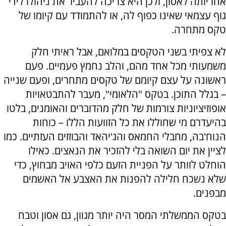
אחריותה לאסון, ולכן היא צריכה להעביר את ניהולו לידי
גוף עצמאי שאינו כפוף לה, או להתמודד עם קיומו של
טקס מתחרה.
לא צפיתי בשני הטקסים במלואם, אבל ראיתי חלק
משמעותי מכל אחד מהם, והלב נחמץ פעמיים. פעם
ראשונה על עצם קיומם של טקסים מתחרים, ופעם שנייה
– בגלל התוכן. בטקס "הלאומי", מעבר להתבטאויות
אופוזיציוניות צורמות של חלק מהדוברים והאומנים, בלטו
בהיעדרם מי שחוללו את כל הזוועות הללו – כוחות
הנוח'בה, מחבלי החמאס והג'יהאד והבוזזים העזתיים. כמו
לציין את יום השואה בלי להזכיר את הנאצים. כאילו
הוחלט לוותר על הפניית הזעם כלפי האויב מבחוץ, כדי
שלא נשכח חלילה להפנות את האצבע אל האשמים
מבפנים.
בטקס הממשלתי המסר היה יותר מגוון, גם אסון וטבח