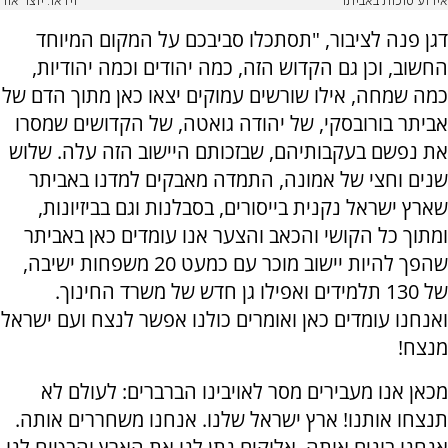
אירוע סוכות באביתר
וידאו: יוצר אור
דגן פנה לציבור, "תסתכלו סביבכם על המקום המיוחד
החשוב, וכן גם הקדוש הזה, כמה יהודים וכמה יהודיות,
כמה שמחה, אילו שורשים עמוקים יצאו כאן מתוך הדם של
אביתר בורובסקי, של יהודה גואטה, של הקדושים שמסרו
את נפשם בעקבותיהם, שבזכותם היישוב הזה עלה. שלוש
שנים וחצי של אמונה, התמדה מאבקים למדנו באביתר
שארץ ישראל נקנית בייסורים, בסבלנות וגם בביזיונות,
ומתוך כל הקושי והכאב והצער אנו עומדים כאן באביתר
שהפך להיות יישוב מוכר עם כמעט 20 משפחות ישיבה,
של 130 תלמידים ואפילו גן חדש של משרד החינוך.
ואנחנו עומדים כאן ואומרים כולנו אפשר לנצח ועם ישראל
מנצח!
מכאן אנו מעבירים מסר לאויבינו הברברים: לעולם לא
תנצחו אותנו! ארץ ישראל שלנו. אנחנו משחררים אותה.
אנחנו בונים אותה. אלוקים נתן לנו את הארץ והבטיח לנו