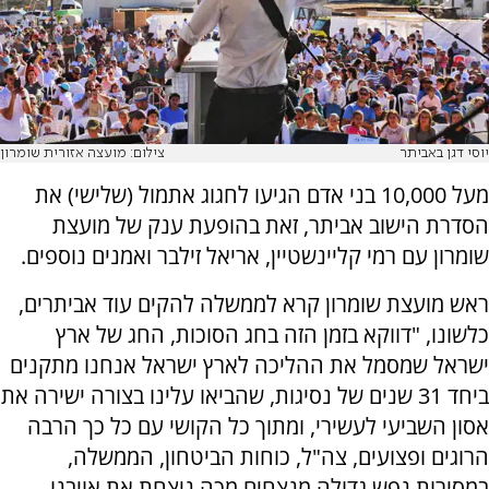
יוסי דגן באביתר
צילום: מועצה אזורית שומרון
מעל 10,000 בני אדם הגיעו לחגוג אתמול (שלישי) את
הסדרת הישוב אביתר, זאת בהופעת ענק של מועצת
שומרון עם רמי קליינשטיין, אריאל זילבר ואמנים נוספים.
ראש מועצת שומרון קרא לממשלה להקים עוד אביתרים,
כלשונו, "דווקא בזמן הזה בחג הסוכות, החג של ארץ
ישראל שמסמל את ההליכה לארץ ישראל אנחנו מתקנים
ביחד 31 שנים של נסיגות, שהביאו עלינו בצורה ישירה את
אסון השביעי לעשירי, ומתוך כל הקושי עם כל כך הרבה
הרוגים ופצועים, צה"ל, כוחות הביטחון, הממשלה,
במסירות נפש גדולה מנצחים מכה ניצחת את אויבנו.