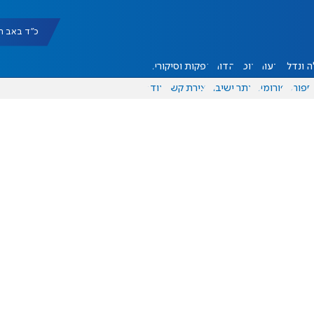
כ"ד באב תשפ"ו |
 ונדל"ן
דעות
אוכל
יהדות
הפקות וסיקורים
ספורט
פורומים
אתר ישיבה
יצירת קשר
עוד