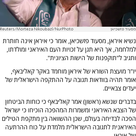
מסעוד פזשכיאן
Reuters/Morteza Nikoubazl/NurPhoto
נשיא איראן, מסעוד פזשכיאן, אומר כי איראן אינה חותרת
למלחמה, אך היא תגן על זכויות העם האיראני ומולדתו,
ותגיב ל"תוקפנות של הישות הציונית".
יו"ר מועצת השורא של איראן מוחמד באקר קאליבאף,
אומר תהיה בוודאות תגובה על ההתקפה הישראלית של
יעדים צבאיים.
בדברים שנשא (ראשון) אמר קאליבאף כי כוחות הביטחון
של הצבא האיראני ומשמרות המהפכה הוכיחו כי ישראל
הפכה לבדיחה בעולם, שכן ההשוואה בין מתקפת הטילים
האיראנית לתגובה הישראלית מלמדת על כוח ההרתעה
של איראן.