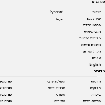
פנו אלינו
אודות
Pусский
יצירת קשר
عربية
פרסמו אצלנו
תנאי שימוש
מדיניות פרטיות
הצהרת נגישות
המייל האדום
עברית
English
מדורים
חדשות
העולם הערבי
פורום צע
מבזקים
תרבות ופנאי
פורום נשו
ביטחוני
ספורט
פורום בי
פוליטי-מדיני
פורומים
פורום בי