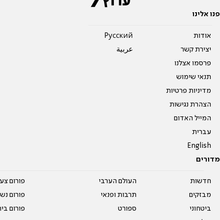
פנו אלינו
אודות
Pусский
יצירת קשר
عربية
פרסמו אצלנו
תנאי שימוש
מדיניות פרטיות
הצהרת נגישות
המייל האדום
עברית
English
מדורים
חדשות
העולם הערבי
פורום צע
מבזקים
תרבות ופנאי
פורום נשו
ביטחוני
ספורט
פורום בי