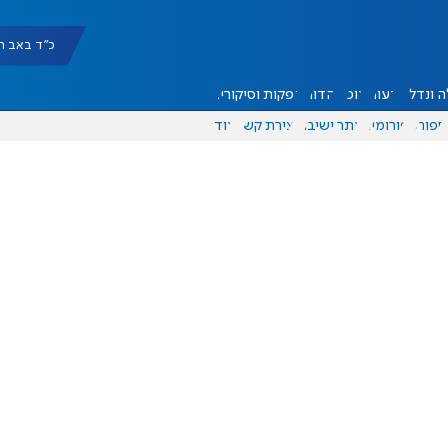
כ"ד באב תשפ"ו |
 ונדל"ן
דעות
אוכל
יהדות
הפקות וסיקורים
ספורט
פורומים
אתר ישיבה
יצירת קשר
עוד