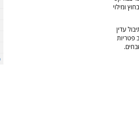
וץ ומילוי
בול עדין
 פטריות
בחים.