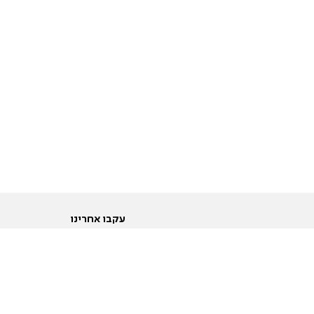
עקבו אחרינו
ות
טוויטר
ם הריון ולידה
פייסבוק
ום לקראת נישואין וזוגיות
אינסטגרם
ום צעירים מעל עשרים
יוטיוב