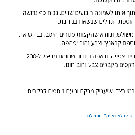
ך אותו לשמונה ריבועים שווים. נניח כף גדושה
מהוספת הנוזלים שנשארו במחבת.
משולש, ונוודא שהקצוות סגורים היטב. נבריש את
ספת קראנץ' וצבע זהוב יפהפה.
אפייה: נניח את הבורקסים על תבנית מרופדת בנייר אפייה, ונאפה בתנור שחומם מראש ל-200
י בצד, שיעניק מרקם וטעם נוספים לכל ביס.
ומת לא ראויה? דווחו לנו