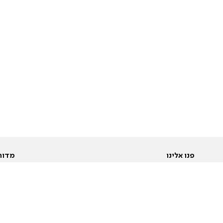
פנו אלינו
מדור
אודות
Pусский
חד
יצירת קשר
عربية
מב
פרסמו אצלנו
בי
תנאי שימוש
פו