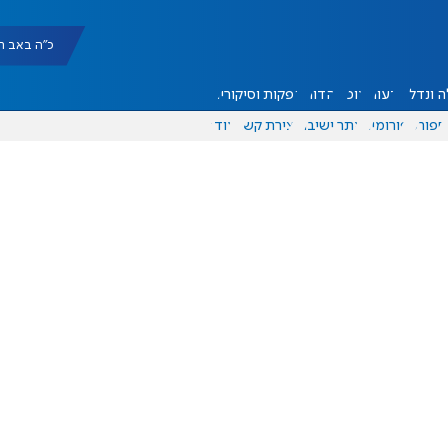
כ"ה באב תשפ"ו |
 ונדל"ן
דעות
אוכל
יהדות
הפקות וסיקורים
ספורט
פורומים
אתר ישיבה
יצירת קשר
עוד