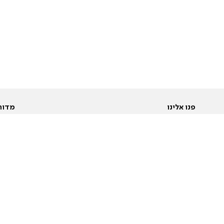
פנו אלינו
מדור
אודות
Pусский
חד
יצירת קשר
عربية
מב
פרסמו אצלנו
בי
תנאי שימוש
פו
מדיניות פרטיות
בא
הצהרת נגישות
בע
המייל האדום
מש