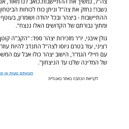
צה"ל, נמשיך את ההתיישבות.כואב לנו מאוד, אנח
נשבר! נחזק את צה"ל וניתן כוח לכוחות הביטחון
ההתיישבות - ביצהר ובכל יהודה ושומרון, בעוטף 
ומתוך גבורתם של הקדושים האלו ננצח".
גולן איבגי, יו"ר מזכירות יצהר ספד: "הקב"ה קוט
רציני, עוד בטרם גיוסו לצה"ל התנדב להיות עו
עם חיילי הגמ"ר, הישוב יצהר כולו אבל עם המ
של המדינה שלנו עד הניצחון".
מצאתם טעות או פרס
לקריאת הכתבה באתר באנגלית