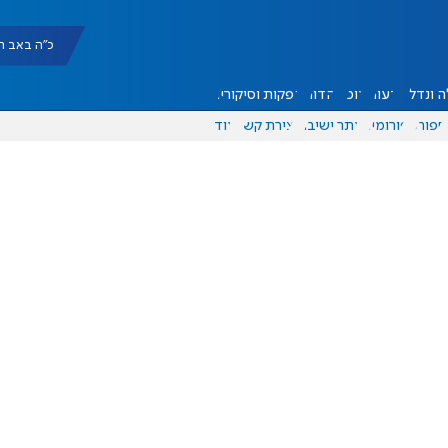
כ"ה באב תשפ"ו |
 ונדל"ן
דעות
אוכל
יהדות
הפקות וסיקורים
ספורט
פורומים
אתר ישיבה
יצירת קשר
עוד