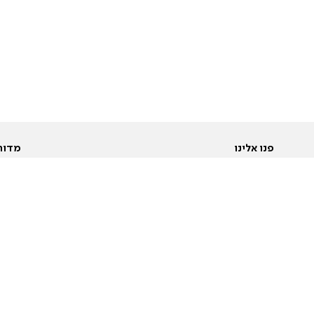
פנו אלינו
מדור
אודות
Pусский
חד
יצירת קשר
عربية
מב
פרסמו אצלנו
בי
תנאי שימוש
פו
מדיניות פרטיות
בא
הצהרת נגישות
בע
המייל האדום
מש