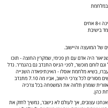
מרון במלחמת
שניאור, בן 20 בנופלו, הותיר אחריו הורים זאב ודינה ו-8 אחים
מד בישיבת
 של המועצה והיישוב.
שניאור היה אדם עם חן פנימי, שמקרין החוצה - תוכו
 וגם לוחם מוכשר, לפני הגיוס התנדב גם בהגמ"ר. גדל
עברו, בשיא מלחמת אוסלו - האינתיפאדה השנייה
לגור בשא-נור ולחזק את ישובי צפון השומרון. אנשים מסורים לכל צרכי הישוב, אביו מה 7.10 מתנדב
זורית שומרון תלווה את המשפחה בכל צרכיה
ת כהן.
ת המשפחה מזה למעלה מ-20 שנה. אנחנו עצובים, אך לעולם לא נישבר, נמשיך לחזק את