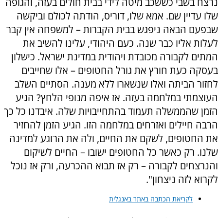
נרצח בשבי כששכב מיטה לידי בבית חולים בעזה, והגופה
שלו עדיין שם. אמא שלו, דוריס, הודתה לכולם וביקשה
שבפעם הבאה ניפגש בבית הקברות – למשפחה אין קבר
לעלות אליו כבר שנה. כעם היהודי, עלינו להשיב את
המתים לקבורה מכובדת ויהודית במדינת ישראל. כישלון
בעסקה כעת חורץ את גורל החטופים – אלו שחייבים
לחזור הביתה ואלו שנשארו ללא מענה. הסתיים השלב
העוצמתי במלחמה בעזה. אז איפה מנופי הלחץ? הגיע
הזמן שהממשלה תעמוד בהתחייבויות שלה. איבדנו כל כך
הרבה חיילים ואזרחים במלחמה הזו. הגיע הזמן להחזיר
את החטופים, לשקם את החיים, ולה את הרוגע למדינה
שלנו. רק כאשר כל החטופים ישובו – החיים לשיקום
והנרצחים לקבורה – רק אז תבוא ההכרעה, ורק אז נוכל
לקרוא לזה ניצחון".
לקריאת הכתבה באתר באנגלית