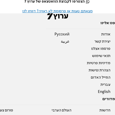
הצטרפו לקבוצת הוואטצאפ של ערוץ 7
מצאתם טעות או פרסומת לא ראויה? דווחו לנו
פנו אלינו
אודות
Pусский
יצירת קשר
عربية
פרסמו אצלנו
תנאי שימוש
מדיניות פרטיות
הצהרת נגישות
המייל האדום
עברית
English
מדורים
חדשות
העולם הערבי
פורום צע