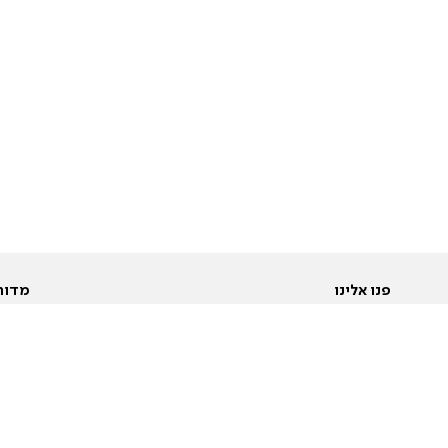
פנו אלינו
מדור
אודות
Pусский
חד
יצירת קשר
عربية
מב
פרסמו אצלנו
בי
תנאי שימוש
פו
מדיניות פרטיות
בא