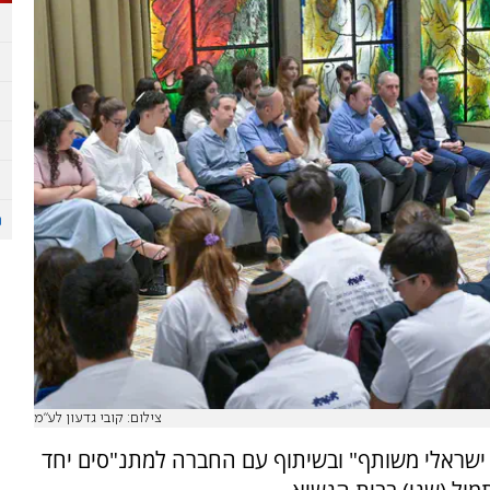
צילום: קובי גדעון לע"מ
 ישראלי משותף" ובשיתוף עם החברה למתנ"סים יחד