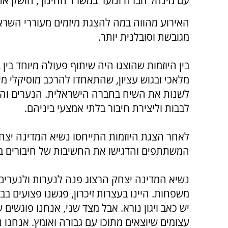
עם מינהל חברה ונוער במשרד החינוך, הושק אתמ
האירוע מהווה במה להצגת מיזמים מעוררי השרא
מגובשת וסובלנית יותר
.
בין היוזמות שהוצגו היה שיתוף פעולה מיוחד בין 
מלאכי ובגוש עציון, שהתאחדו להרכב מוסיקלי מי
לשנות את השיח בחברה הישראלית. הנערים והנע
לבבות וליצירת חיבור בלתי אמצעי ביניהם
.
לאחר הצגת היוזמות התייחסו נשיא המדינה יצחק ה
המשתתפים והדגישו את החשיבות של חיבורים בין
נשיא המדינה יצחק הרצוג פנה לנערות ולנערים 
משפחות. היינו בעצרות זיכרון, פגשנו פצועים בב
יש כאב ויגון נורא. אבל מצד שני, אנחנו פוגשים ע
עצומים שיוצאים מתוכו עם גבורה ואומץ. אנחנו נ