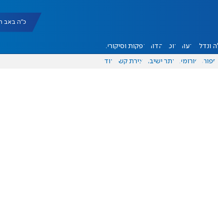
כ"ה באב תשפ"ו |
 ונדל"ן
דעות
אוכל
יהדות
הפקות וסיקורים
ספורט
פורומים
אתר ישיבה
יצירת קשר
עוד