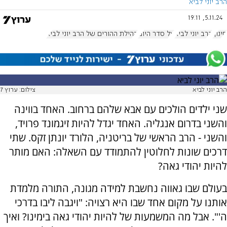
הרב יוני לביא
5.11.24, 19:11
חינוך
הרב יוני לביא
על סדר היום
קהילת ההורים של הרב יוני לביא
הרב יוני לביא
צילום: ערוץ 7
שני ילדים הולכים עם אבא שלהם ברחוב. האחד בווינה
והשני בדרום אנגליה. האחד יגדל להיות זיגמונד פרויד,
והשני - הרב הראשי של בריטניה, הלורד יונתן זקס. שתי
דרכים שונות לחלוטין להתמודד עם השאלה: האם מותר
להיות יהודי גאה?
בעולם שבו גאווה נחשבת למידה מגונה, התורה מלמדת
אותנו על מקום אחד שבו היא רצויה: "ויגבה ליבו בדרכי
ה'". אבל מה המשמעות של להיות יהודי גאה בימינו? ואיך