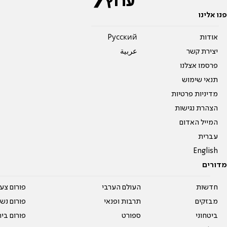
פנו אלינו
אודות
Pусский
יצירת קשר
عربية
פרסמו אצלנו
תנאי שימוש
מדיניות פרטיות
הצהרת נגישות
המייל האדום
עברית
English
מדורים
חדשות
העולם הערבי
פורום צע
מבזקים
תרבות ופנאי
פורום נשו
ביטחוני
ספורט
פורום בי