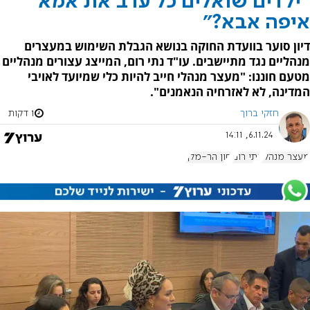
"ילדים שואלים כל ערב את אמא
איפה אבא?"
דיון סוער בוועדת החוקה בנושא הגבלת השימוש במעצרים
מנהליים נגד מתיישבים. עו"ד נתי רום, המייצג עצורים מנהליים
מטעם חוננו: "מעצר מנהלי חייב להיות כלי שמיועד לאויבי
המדינה, לא לאזרחיה הנאמנים".
חזקי ברוך
1 דקות
6.11.24, 14:11
מעצר מנהלי
נתי רום
סון הר-מלך