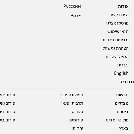
אודות
Pусский
יצירת קשר
عربية
פרסמו אצלנו
תנאי שימוש
מדיניות פרטיות
הצהרת נגישות
המייל האדום
עברית
English
מדורים
חדשות
העולם הערבי
פורום צע
מבזקים
תרבות ופנאי
פורום נשו
ביטחוני
ספורט
פורום בי
פוליטי-מדיני
פורומים
פורום בי
בארץ
יהדות