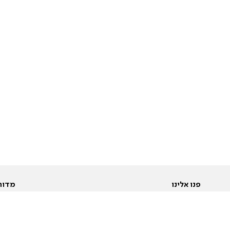
פנו אלינו
מדור
אודות
Pусский
חד
יצירת קשר
عربية
מב