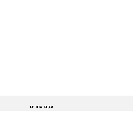
עקבו אחרינו
ות
טוויטר
ם הריון ולידה
פייסבוק