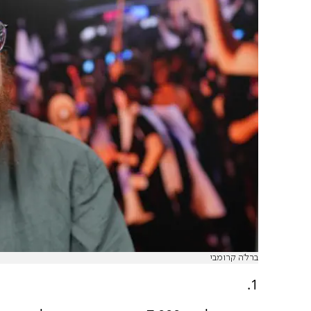
ברל'ה קרומבי
1.