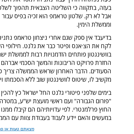
בעזה, בתקווה כי השליטה הצבאית תהפוך לשלטו
אבל לא רק. שלטון טראמפ הוא זכיה בפיס עבור נ
וממשלת הימין.
בדיעבד אין ספק שגם אחרי ניצחון טראמפ נתני
לקח את הצ׳אנס ופיטר כבר את גלנט. חילופי הש
בוושינגטון פותחים הזדמנויות רבות לממשלת ישר
החזרת פרויקט הריבונות והמשך הסכמי אברהם 
הסעודים. הדבר האחרון שראש הממשלה צריך כע
מקשיב לו, שיטוס לוושינגטון שוב ללא הסכמתו ו
בימים שלפני פיטורי גלנט החל ישראל כץ להכין
"פורום הגבורה" ועם ראשי מועצת יש"ע, במטרה ל
החוץ פרלמנטרי. לפי עדויותיהם הם קיבלו ממנו ח
במעשים והאם יידע לעבוד בעבודת צוות עם הממש
מצאתם טעות או פרס