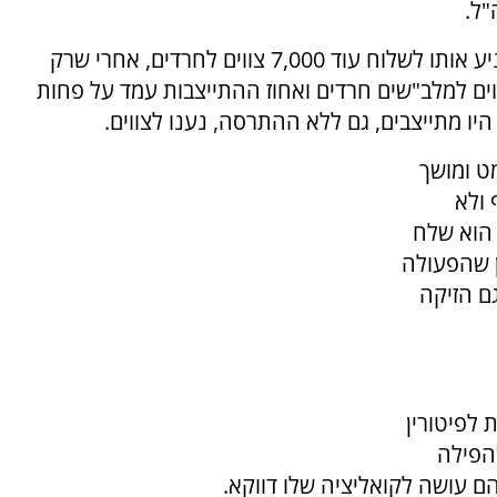
"ל.
גלנט כנראה רצה כותרת. אחרת לא ברור מה הניע אותו לשלוח עוד 7,000 צווים לחרדים, אחרי שרק
חודשיים נוסה המהלך, כשנשלחו 3,000 צווים למלב"שים חרדים ואחוז ההתייצבות עמד על פחות
ט ומושך
ולא
הוא שלח
ן שהפעולה
ם הזיקה
 לפיטורין
הפילה
 עושה לקואליציה שלו דווקא.