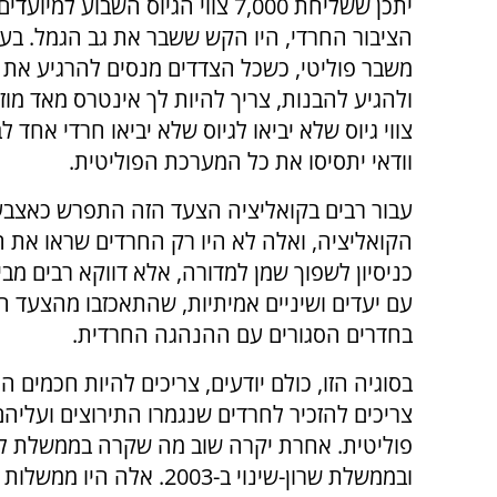
יתכן ששליחת 7,000 צווי הגיוס השבוע למ
הציבור החרדי, היו הקש ששבר את גב הגמל. בעי
משבר פוליטי, כשכל הצדדים מנסים להרגיע את 
ולהגיע להבנות, צריך להיות לך אינטרס מאד מוז
צווי גיוס שלא יביאו לגיוס שלא יביאו חרדי אחד ל
וודאי יתסיסו את כל המערכת הפוליטית.
עבור רבים בקואליציה הצעד הזה התפרש כאצבע
הקואליציה, ואלה לא היו רק החרדים שראו את 
כניסיון לשפוך שמן למדורה, אלא דווקא רבים מב
עם יעדים ושיניים אמיתיות, שהתאכזבו מהצעד ה
בחדרים הסגורים עם ההנהגה החרדית.
בסוגיה הזו, כולם יודעים, צריכים להיות חכמים ה
צריכים להזכיר לחרדים שנגמרו התירוצים ועליה
ובממשלת שרון-שינוי ב-2003