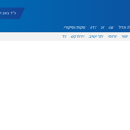
כ"ד באב תשפ"ו |
 ונדל"ן
דעות
אוכל
יהדות
הפקות וסיקורים
ספורט
פורומים
אתר ישיבה
יצירת קשר
עוד