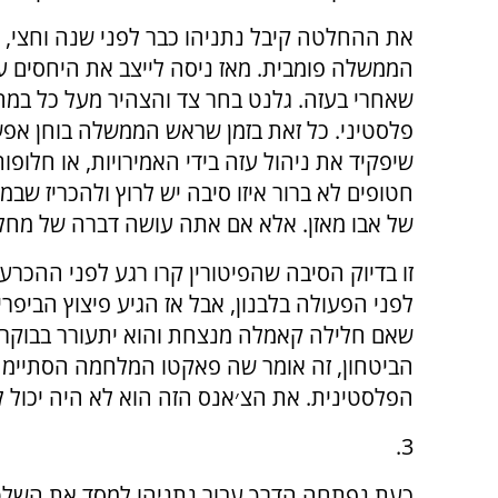
את ההחלטה קיבל נתניהו כבר לפני שנה וחצי, ר
הממשלה פומבית. מאז ניסה לייצב את היחסים ע
שאחרי בעזה. גלנט בחר צד והצהיר מעל כל במה 
פלסטיני. כל זאת בזמן שראש הממשלה בוחן אפשר
שיפקיד את ניהול עזה בידי האמירויות, או חלופו
חטופים לא ברור איזו סיבה יש לרוץ ולהכריז ש
של אבו מאזן. אלא אם אתה עושה דברה של מחל
זו בדיוק הסיבה שהפיטורין קרו רגע לפני ההכ
לפני הפעולה בלבנון, אבל אז הגיע פיצוץ הביפרים
שאם חלילה קאמלה מנצחת והוא יתעורר בבוקר 
הביטחון, זה אומר שה פאקטו המלחמה הסתיימה ו
הפלסטינית. את הצ׳אנס הזה הוא לא היה יכול 
3.
כעת נפתחה הדרך עבור נתניהו למסד את השלטו