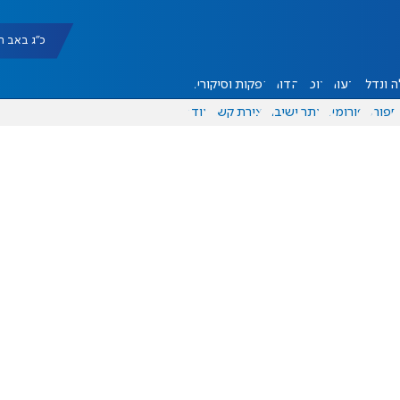
כ"ג באב תשפ"ו |
 ונדל"ן
דעות
אוכל
יהדות
הפקות וסיקורים
ספורט
פורומים
אתר ישיבה
יצירת קשר
עוד