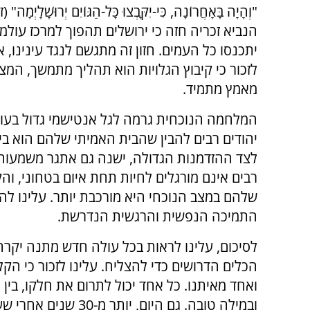
"וְהָיָה בָּאָחֲרוֹנָה, כִּי-יִקָּבְצוּ כָּל-הַגּוֹיִם יְרוּשָׁלָיְמָ
הנביא זכריה חזה כי ירושלים תהפוך למרכז עולמי,
יתכנסו כל העמים. חזון זה מתגשם לנגד עינינו, א
לזכור כי קיבוץ הגלויות הוא תהליך מתמשך, המצ
מאמץ מתמיד.
המלחמה הנוכחית גרמה לגל אנטישמי גדול בעו
יהודים רבים להבין שהבית האמיתי שלהם הוא בי
לצד ההזדמנות הגדולה, ישנה גם אתגר משמעותי
רבים אינם מורגלים לחיות תחת איום בטחוני, וה
שלהם במצב הנוכחי היא מורכבת יותר. עלינו ל
התמיכה הנפשית והרגשית הנדרשת.
לסיכום, עלינו לראות בכל עולה חדש מתנה יקרה.
הכלים הדרושים כדי להצליח. עלינו לזכור כי ה
ואחד מאיתנו. כל אחד יכול לתרום את חלקו, בין
ובמילה טובה. גם היום,