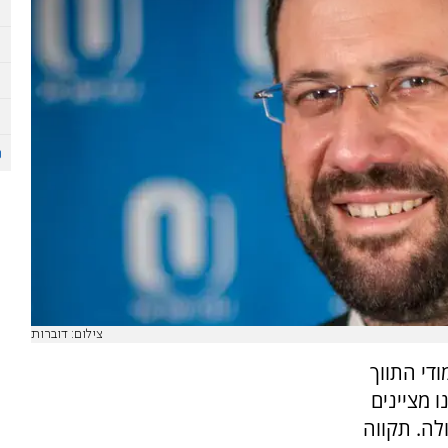
צילום: דוברות
ודי התווך
 מציינים
לה. תקווה