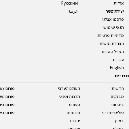
אודות
Pусский
יצירת קשר
عربية
פרסמו אצלנו
תנאי שימוש
מדיניות פרטיות
הצהרת נגישות
המייל האדום
עברית
English
מדורים
חדשות
העולם הערבי
פורום צע
מבזקים
תרבות ופנאי
פורום נשו
ביטחוני
ספורט
פורום בי
פוליטי-מדיני
פורומים
פורום בי
בארץ
יהדות