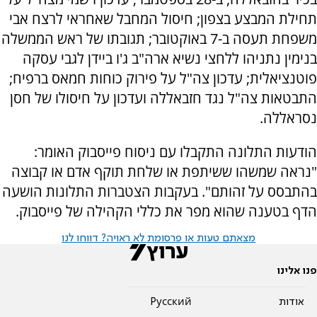
תחילת המבצע בצפון; חיסול המחבל שאחראי לרצח אבי
משפחת תעסה ב-7 באוקטובר; תגובתו של ראש הממשלה
בנימין נתניהו ללחצי נשיא ארה"ב ג'ו ביידן לגבי עסקה
פוטנציאלית; עדכון צה"ל על פירוק כוחות חמאס ברפיח;
התבטאות צה"ל נגד חזבאללה ועדכון על חיסולו של חסן
נסראללה.
הודעות התלונה התקבלו עם ניסוח פייסבוק האומר:
"נראה שמשהו ששיתפת או שלחת תוקף אדם או קבוצה
בהתבסס על זהותם". בעקבות הצטברות התלונות הושעה
הדף בטענה שהוא מפר את כללי הקהילה של פייסבוק.
מצאתם טעות או פרסומת לא ראויה? דווחו לנו
פנו אלינו
אודות
Pусский