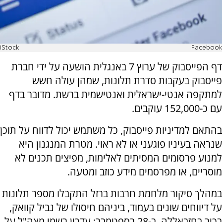
iStock
Facebook
דף הפייסבוק של ערוץ 7 באנגלית הושעה על ידי חברת
פייסבוק בעקבות סדרת תלונות, שמהן עולה חשש
למתקפה אנטי-ישראלית ואנטישמית ברשת. מדובר בדף
עם כ-152,000 עוקבים.
בהתאם למדיניות פייסבוק, כל משתמש יכול לדווח על תוכן
שנראה בעיניו פוגעני או לא ראוי. מטרת המנגנון היא
למנוע פרסומים המסיתים לאלימות, מפיצים תכנים לא
מוסריים, או מפרסמים מידע כוזב ומטעה.
במהלך סיקור מלחמת חרבות ברזל התקבלו מספר תלונות
על דיווחים שונים בעמוד, ביניהם חיסולו של נביל קוואק,
בכיר בחזבאללה, ב-28 בספטמבר; עדכון רשמי מצה"ל על