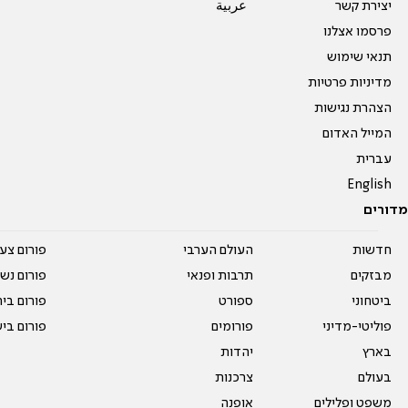
יצירת קשר
عربية
פרסמו אצלנו
תנאי שימוש
מדיניות פרטיות
הצהרת נגישות
המייל האדום
עברית
English
מדורים
חדשות
העולם הערבי
פורום צע
מבזקים
תרבות ופנאי
פורום נשו
ביטחוני
ספורט
פורום בי
פוליטי-מדיני
פורומים
פורום בי
בארץ
יהדות
בעולם
צרכנות
משפט ופלילים
אופנה