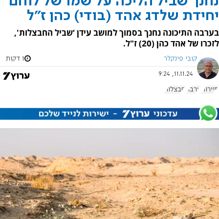
נחנך שביל הליכה על שמו של לוחם
יחידת שלדג אהד (בודי) כהן ז"ל
בערבה התיכונה נחנך בסמוך למושב עידן ‘שביל החבצלות',
לזכרו של אהד כהן (20) ז"ל.
קובי פינקלר
1 דקות
11.11.24, 9:24
תיירות
ערבה
חבצלות