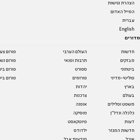
הצהרת נגישות
המייל האדום
עברית
English
מדורים
חדשות
העולם הערבי
פורום צע
מבזקים
תרבות ופנאי
פורום נשו
ביטחוני
ספורט
פורום בי
פוליטי-מדיני
פורומים
פורום בי
בארץ
יהדות
בעולם
צרכנות
משפט ופלילים
אופנה
כלכלה ונדל"ן
מוסיקה
דעות
פיוטקאסט
חדשות המגזר
ילדודס
אוכל
מודעות אבל