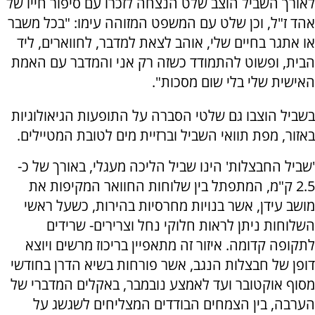
לאורך השביל הוצב שלט הנצחה לזכרו עם סיפור חייו של
אהד ז"ל, וכן שלט עם המשפט המזוהה עימו: "בכל משבר
או אתגר בחיים שלי, אוהב לצאת למדבר, לחווארים, ליד
הבית, ופשוט להתמודד כשזה רק אני והמדבר עם האמת
האישית שלי בלי שום מסכות".
בשביל הוצבו גם שלטי הסברה על התופעות הגיאולוגיות
באזור, מפת תוואי השביל וברזיית מים לטובת המטיילים.
'שביל החבצלות' הינו שביל הליכה מעגלי, באורך של כ-
2.5 ק"מ, המתפתל בין שלוחות החוואר המקיפות את
מושב עידן, אשר בנויות מחרסיות בהירות, כשעל ראשי
השלוחות ניתן לראות חלוקי נחל וצרירים- שרידים
לתקופה קדומה. איזור זה מתאפיין בריכוז מרשים ויוצא
דופן של חבצלות הנגב, אשר פורחות בשיא הדרן בחודשי
מסוף אוקטובר ועד לאמצע נובמבר, באקלים המדברי של
הערבה, בין הצמחים הבודדים המצליחים לשגשג על