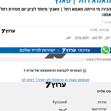
מאמא רחל | פאנץ'
הכירו מי הייתה מאמא רחל | פאנץ' מיוחד לציון יום פטירת רחל
אמנו
ערוץ 7
11.11.24, 11:30
חינוך
רחל אמנו
אולפן ערוץ 7
פאנץ'
מאמא רחל | פאנץ׳
הצטרפו לקבוצת הוואטצאפ של ערוץ 7
מצאתם טעות או פרסומת לא ראויה? דווחו לנו
פנו אלינו
אודות
Pусский
יצירת קשר
عربية