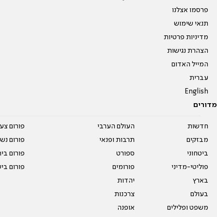
פרסמו אצלנו
תנאי שימוש
מדיניות פרטיות
הצהרת נגישות
המייל האדום
עברית
English
מדורים
חדשות
העולם הערבי
פורום צע
מבזקים
תרבות ופנאי
פורום נשו
ביטחוני
ספורט
פורום בי
פוליטי-מדיני
פורומים
פורום בי
בארץ
יהדות
בעולם
צרכנות
משפט ופלילים
אופנה