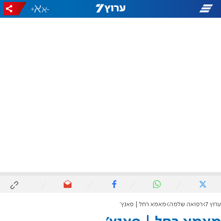
+
-
ערוץ 7
רפואה שלמה
מאמא רחל | פאנץ'