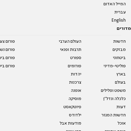
המייל האדום
עברית
English
מדורים
חדשות
העולם הערבי
פורום צע
מבזקים
תרבות ופנאי
פורום נשו
ביטחוני
ספורט
פורום בי
פוליטי-מדיני
פורומים
פורום בי
בארץ
יהדות
בעולם
צרכנות
משפט ופלילים
אופנה
כלכלה ונדל"ן
מוסיקה
דעות
פיוטקאסט
חדשות המגזר
ילדודס
אוכל
מודעות אבל