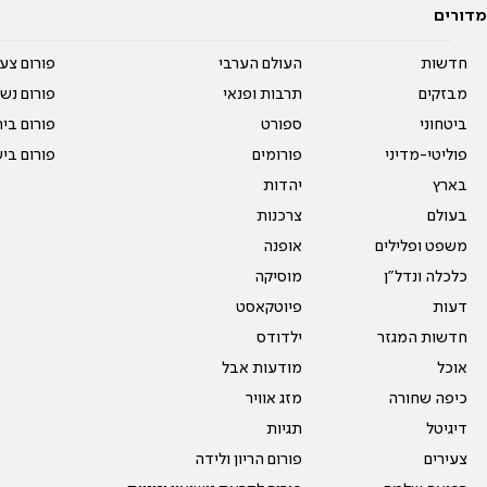
מדורים
חדשות
העולם הערבי
פורום צע
מבזקים
תרבות ופנאי
פורום נשו
ביטחוני
ספורט
פורום בי
פוליטי-מדיני
פורומים
פורום בי
בארץ
יהדות
בעולם
צרכנות
משפט ופלילים
אופנה
כלכלה ונדל"ן
מוסיקה
דעות
פיוטקאסט
חדשות המגזר
ילדודס
אוכל
מודעות אבל
כיפה שחורה
מזג אוויר
דיגיטל
תגיות
צעירים
פורום הריון ולידה