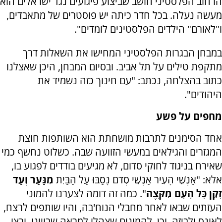
הרחוב הפלסטיני חושב שביצוע פיגועים נגד ישראלים הוא
מעשה נעלה. בכל חדר כיתה יש פוסטרים של מתאבדים,
ו"לאורם" הילדים הפלסטינים לומדים".
במבחן הבגרות הפלסטיני המחישו את השאלות דרך
מתקפת טילים על תל אביב. ובסיום המבחן, היכן שאצלנו
כתוב בהצלחה, נכתב: "עם חינוך כזה נשמיד את
היהודים".
מחפים על פשע
אחד הסימנים לתרבות מושחתת הוא השותפות חוצת
המגזרים והגילאים במעשי הזוועה שבה. כשלוט נחשף כמי
שאירח בניגוד לחוקי סדום, לא מגיעים בודדים לפגוע בו,
אלא: "אַנְשֵׁי הָעִיר אַנְשֵׁי סְדֹם נָסַבּוּ עַל הַבַּיִת
מִנַּעַר וְעַד
זָקֵן כָּל הָעָם מִקָּצֶה
". כמה זה דומה לצערנו להמוני
העזתים שבאו לאחר מחבלי הנוח'בה, והיו שותפים לרצח,
לאונס ולביזה. וכן, להמונים שצהלו למראה שבויינו, ורצו