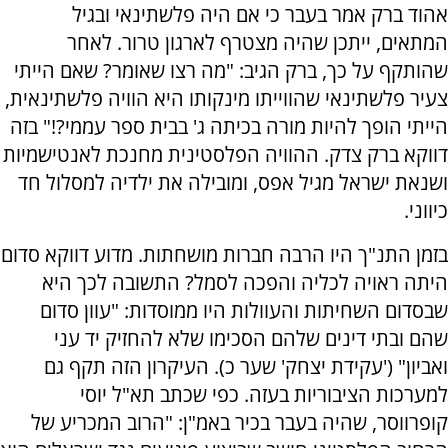
אהוד ברק אמר בעבר כי אם היה פלשתינאי ובגיל
המתאים, ייתכן שהיה מצטרף לארגון טרור. לאחר
שהותקף על כך, ברק הגיב: "מה רצו שאומר? שאם הייתי
צעיר פלשתינאי שהווייתו מינקותו היא הוויה פלשתינאית,
הייתי הופך להיות מורה בכיתה ג' בבית ספר עממי?!" בזה
דווקא ברק צדק. ההוויה הפלסטינית מחנכת לאנטישמיות
ושנאת ישראל מגיל אפס, ומובילה את ילדיה למסלול חד
כיווני.
בזמן התנ"ך היו הרבה חברות מושחתות. מדוע דווקא סדום
היתה ראויה לכליה והפכה לסמל? התשובה לכך היא
שבסדום השחיתות והעוולות היו ממוסדות: "עוון סדום
שהם ובתי דינים שלהם הסכימו שלא להחזיק יד עני
ואביון" ('עקידת יצחק' שער כ). העיקרון הזה תקף גם
למערכות הציבוריות בעזה. כפי שכתב תא"ל יוסי
קופרווסר, שהיה בעבר בכיר באמ"ן: "הרוב המכריע של