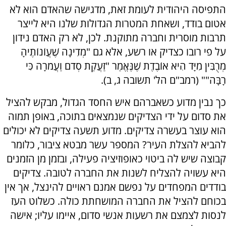
התפיסה היהודית לעומת זאת, מדגישה שהאדם הוא לא
אטום בודד, ושאחת המטרות הגדולות שלנו היא לייצר
תרבות מוסרית וחברה מתוקנת. לכן, לא רק האדם נידון
על פי רובו כצדיק או רשע, אלא גם "מְדִינָה שֶׁעֲוֹנוֹתֶיהָ
מְרֻבִּין מִיָּד הִיא אוֹבֶדֶת שֶׁנֶּאֱמַר "זַעֲקַת סְדֹם וַעֲמֹרָה כִּי
רָבָּה"" (רמב"ם הל' תשובה ג, ב).
כך נבין מדוע כשאברהם איש החסד הגדול, מבקש להציל
את סדום על ידי הצדיקים שנמצאים בתוכה, באופן תמוה
הוא עוצר בעשרה צדיקים. מדוע תשעה צדיקים לא יכולים
להביא להצלת העיר? המספר עשר מבטא ציבור, כלומר
קבוצה שיש לה ביטוי כאופוזיציה פעילה, ובזמן מן הזמנים
היא עשויה להצליח לשנות את החברה לטובה. צדיקים
בודדים המפחדים על נפשם אמנם ראויים להינצל, אך אין
בכוחם להציל את החברה המושחתת כולה. כשלוט העז
לנסות לצמצם את רשעות אנשי סדום, איימו עליו; אישה