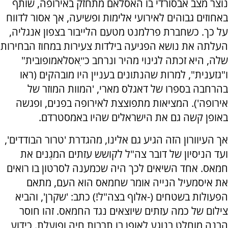
נוצר מצב אבסורדי בו האסלאם מתחזק באירופה, שותף
באחוזים גבוהים לאירועי אלימות ופשיעה, אך אסור לדווח
על כך. כשחברת פרלמנט מטעם הלייבור בצפון אנגליה,
העלתה את נושא הפגיעה בילדות צעירות במחוז הבחירות
שלה, היא זכתה לגינוי מהיר ונרחב כ"ִאסלאמופובית"
ו"גזענית", למרות שהנתונים בעניין היו מובהקים (ראו
בהרחבה בספרו של דאגלס מארי, 'המוות המוזר של
אירופה'). המציאות מתפוצצת לאירופה בפנים, ופגשה
באופן קשה גם את הישראלים שהיו באמסטרדם.
אך העיוורון הזה הגיע גם אלינו, מהגדרת 'טרור הבודדים',
ועד הניסיון של דובר צה"ל לקושש עזתים המגַנים את
חמאס. אחד השיאים לכך היה שכמענה לסרטון בו רואים
את איסמעיל הנייה אומר שחמאס הוא העם, מתאם
הפעולות בשטחים (-אלוף בצה"ל!) כתב: 'שקרן', והביא
צילום של כמה עזתים שיוצאים נגד החמאס. זהו חוסר
הבנה מוחלט בנוגע לאופן בו תרבות חיה ופועלת. כידוע,