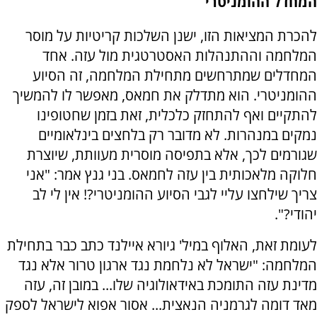
המחדל ההומניטרי
להכרת המציאות הזו, ישנן השלכות קריטיות על מוסר
המלחמה וההתנהלות האסטרטגית מול עזה. אחד
המחדלים שמתרחשים מתחילת המלחמה, זה הסיוע
ההומניטרי. הוא מתדלק את חמאס, מאפשר לו להמשיך
להתקיים ואף להתחזק כלכלית, זאת בזמן שחטופינו
נמקים במנהרות. לא מדובר רק בלחצים בינלאומיים
שגורמים לכך, אלא בתפיסה מוסרית מעוותת, שיוצרת
חלוקה מלאכותית בין עזה לחמאס. בני גנץ אמר: "אני
צריך שילחצו עליי לגבי הסיוע ההומניטרי?! אין לי לב
יהודי?".
לעומת זאת, האלוף במיל' גיורא איילנד כתב כבר בתחילת
המלחמה: "ישראל לא נלחמת נגד ארגון טרור אלא נגד
מדינת עזה התומכת באידאולוגיה שלו... במובן זה, עזה
מאד דומה לגרמניה הנאצית... אסור אפוא לישראל לספק