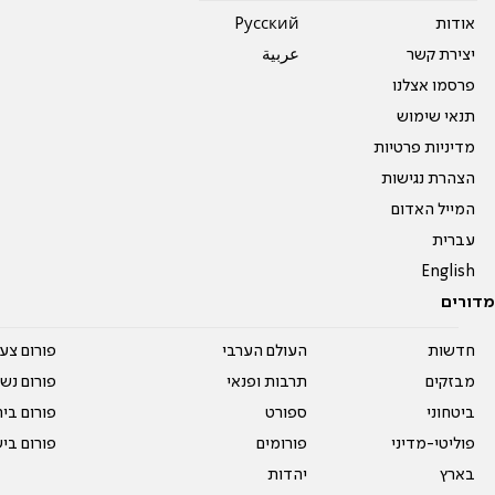
אודות
Pусский
יצירת קשר
عربية
פרסמו אצלנו
תנאי שימוש
מדיניות פרטיות
הצהרת נגישות
המייל האדום
עברית
English
מדורים
חדשות
העולם הערבי
פורום צע
מבזקים
תרבות ופנאי
פורום נשו
ביטחוני
ספורט
פורום בי
פוליטי-מדיני
פורומים
פורום בי
בארץ
יהדות