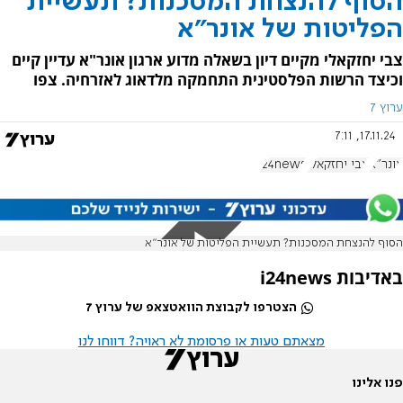
הסוף להנצחת המסכנות? תעשיית
הפליטות של אונר"א
צבי יחזקאלי מקיים דיון בשאלה מדוע ארגון אונר"א עדיין קיים
וכיצד הרשות הפלסטינית התחמקה מלדאוג לאזרחיה. צפו
ערוץ 7
17.11.24, 7:11
אונר"א
צבי יחזקאלי
i24news
הסוף להנצחת המסכנות? תעשיית הפליטות של אונר״א
באדיבות i24news
הצטרפו לקבוצת הוואטצאפ של ערוץ 7
מצאתם טעות או פרסומת לא ראויה? דווחו לנו
פנו אלינו