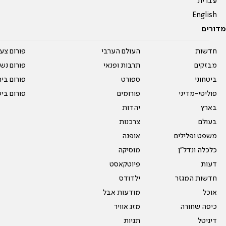
עברית
English
מדורים
חדשות
העולם הערבי
פורום צע
מבזקים
תרבות ופנאי
פורום נשו
ביטחוני
ספורט
פורום בי
פוליטי-מדיני
פורומים
פורום בי
בארץ
יהדות
בעולם
צרכנות
משפט ופלילים
אופנה
כלכלה ונדל"ן
מוסיקה
דעות
פיוטקאסט
חדשות המגזר
ילדודס
אוכל
מודעות אבל
כיפה שחורה
מזג אוויר
דיגיטל
תגיות