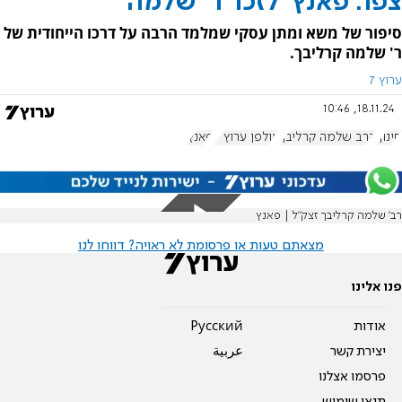
צפו: פאנץ' לזכר ר' שלמה
סיפור של משא ומתן עסקי שמלמד הרבה על דרכו הייחודית של
ר' שלמה קרליבך.
ערוץ 7
18.11.24, 10:46
חינוך
הרב שלמה קרליבך
אולפן ערוץ 7
פאנץ'
רב׳ שלמה קרליבך זצק״ל | פאנץ
מצאתם טעות או פרסומת לא ראויה? דווחו לנו
פנו אלינו
אודות
Pусский
יצירת קשר
عربية
פרסמו אצלנו