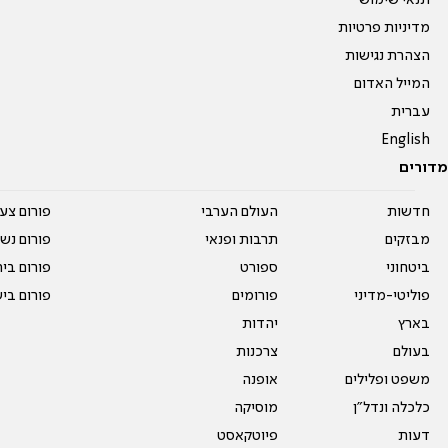
תנאי שימוש
מדיניות פרטיות
הצהרת נגישות
המייל האדום
עברית
English
מדורים
חדשות
העולם הערבי
פורום צע
מבזקים
תרבות ופנאי
פורום נשו
ביטחוני
ספורט
פורום בי
פוליטי-מדיני
פורומים
פורום בי
בארץ
יהדות
בעולם
צרכנות
משפט ופלילים
אופנה
כלכלה ונדל"ן
מוסיקה
דעות
פיוטקאסט