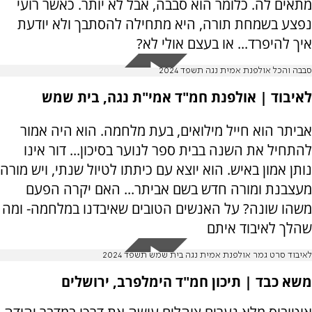
מתאים לה. כלומר הוא סבבה, אבל לא יותר. כאשר רועי
נפצע בשמחת תורה, היא מתחילה להסתבך ולא יודעת
איך להיפרד... או בעצם אולי לא?
סבבה והכל אולפנת אמית נגה תשפד 2024
לאיבוד | אולפנת חמ"ד אמי"ת נגה, בית שמש
אביתר הוא חייל מילואים, בעת מלחמה. הוא היה אמור
להתחיל את השנה בבית ספר לנוער בסיכון... דור אינו
נותן אמון באיש. הוא יוצא עם כיתתו לטיול שנתי, ויש מורה
מעצבנת ומורה חדש בשם אביתר... האם יקרה הפעם
משהו שונה? על האנשים הטובים שאיבדנו במלחמה- ומה
שהלך לאיבוד איתם
לאיבוד סרט גמר אולפנת אמית נגה בית שמש תשפד 2024
משא כבד | תיכון חמ"ד הימלפרב, ירושלים