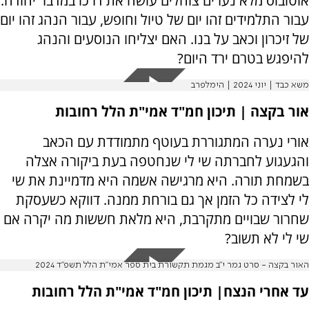
אוטובוס מלא נערים צוהלים עושה את דרכו במדבר יהודה.
עבור התלמידים זהו יום של טיול וחופש, עבור הנהג זהו יום
של זיכרון וכאב על בנו. האם יצליחו הנוסעים והנהג
להיפגש בטרם ירד היום?
משא כבד | יוני 2024 | הימלפרב
אור בקצה | תיכון חמ"ד אמי"ת הלל רחובות
אורי נערה המתגוררת בעוטף מתמודדת עם הכאב
והגעגוע לחברתה שי לי שנחטפה בעת ביקורה אצלה
בשמחת תורה. היא מרגישה אשמה היא מדמיינת את שי
לי לצידה כל הזמן אך גם בורחת ממנה. דווקא כשעסקת
שחרור שבויים מתקרבת, היא מלאת חששות מה יקרה אם
שי לי לא תשוב?
האור בקצה - סרט גמר י״ב מגמת תקשורת בית ספר אמי״ת הלל תשפ״ד 2024
עד אחרי הנצח| תיכון חמ"ד אמי"ת הלל רחובות