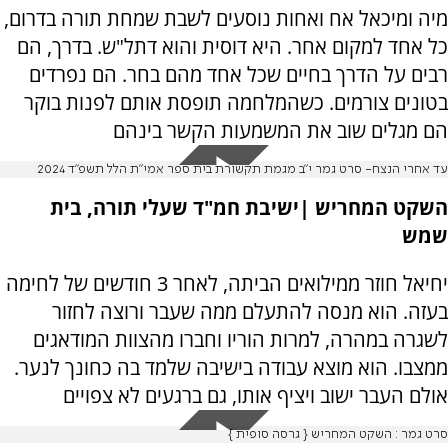
מיה ומיכאל אח ואחות נוסעים לשבת שמחת תורה בדרום,
כל אחד למקום אחר. היא דוסית והוא דתל"ש. בדרך, הם
רבים על הדרך בחיים שכל אחד מהם בחר. הם נפרדים
בטונים צורמים. כשהמלחמה תופסת אותם לפנות בוקר
הם מגלים שוב את המשמעות הקשר בינהם
עד אחרי הנצח- סרט גמר י״ב מגמת תקשורת בית ספר אמי״ת הלל תשפ״ד 2024
השקט המחריש |ישיבת חמ"ד שעלי תורה, בית
שמש
יחיאל חוזר ממילואים הביתה, לאחר 3 חודשים של לחימה
בעזה. הוא מנסה להתעלם ממה שעבר ורוצה לחזור
לשגרה במהרה, למרות הוריו וחברו מהצוות המודאגים
ממצבו. הוא מוצא עבודה בישיבה שלמד בה כחונך לנער.
אולם העבר ישוב ויציף אותו, גם ברגעים לא צפויים
סרט גמר : השקט המחריש { גרסה סופית }