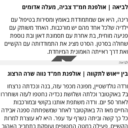
לביאה | אולפנת חמ"ד צביה, מעלה אדומים
רינה, היא אם שמתמודדת באומץ ומסירות בטיפול עם
ילדיה שלכל אחד מהם יש מורכבות. האחד משותק עם
פגיעה מוחית, בת אחרת עם תסמונת דאון ובת נוספת
שחולה בסרטן. הסרט מציג את התמודדותה עם הקשיים
ואת דרך ראייתה האמונית המיוחדת.
לביאה
בין ייאוש לתקווה | אולפנת חמ"ד נווה שרה הרצוג
ורדה גולדשטיין, מפונה מכפר עזה, בנה ונכדתה נרצחו
ב7 באוקטובר וכלתה ושלושת נכדיה נחטפו לעזה ושוחררו
לאחר 50 יום. ורדה משתפת אותנו בקושי ובמורכבות
החיים מאז ה7 באוקטובר לאחר שמשפחתה ספגה אבידה
כל כך קשה וביתה נשרף עד עפר. היא לא עוצרת למרות
הקשיים, פעילה במטה החטופים ועוסקת בתחביב האהוב