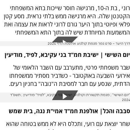
רוני , בת ה-10, מרגישה חוסר שייכות בתא המשפחתי
הקטנטן שלה. היא מרגישה ממש בלתי נראית. מסע קטן
פלאי ופיוטי בתוך היער גורם לרוני לראות את עצמה ואת
המשמעות המיוחדת שיש לה בתוך התא המשפחתי
דרך היער - סרט גמר מגמת קולנוע אולפנת הללי 2024
יום השישי | ישיבת חמ"ד בני עקיבא, לפיד, מודיעין
שבר משפחתי פרטי, מתערבב עם השבר הלאומי של
אירועי השבעה באוקטובר - כשדביר מסתיר ממשפחתו
הדתית, שנסע עם חבר למסיבת ה"נובה" בחניון רעים.
"יום השישי" ; מגמת תקשורת וקולנוע, ישיבת בני עקיבא, "לפיד" מודיעין ; תשפ"ד
2024
סבבה והכל| אולפנת חמ"ד אמי"ת נגה, בית שמש
שחר יוצאת עם רועי, ותכלס היא לא ממש בטוחה שהוא