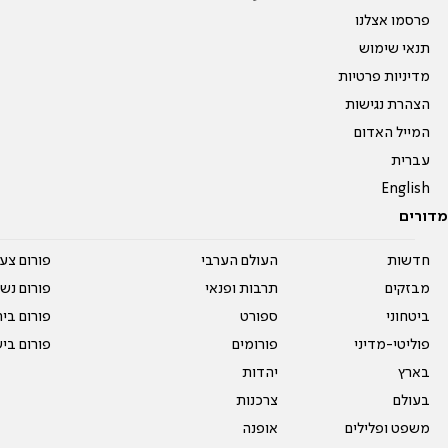
פרסמו אצלנו
תנאי שימוש
מדיניות פרטיות
הצהרת נגישות
המייל האדום
עברית
English
מדורים
חדשות
העולם הערבי
פורום צע
מבזקים
תרבות ופנאי
פורום נשו
ביטחוני
ספורט
פורום בי
פוליטי-מדיני
פורומים
פורום בי
בארץ
יהדות
בעולם
צרכנות
משפט ופלילים
אופנה