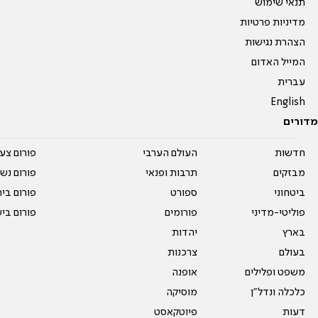
תנאי שימוש
מדיניות פרטיות
הצהרת נגישות
המייל האדום
עברית
English
מדורים
חדשות
העולם הערבי
פורום צע
מבזקים
תרבות ופנאי
פורום נשו
ביטחוני
ספורט
פורום בי
פוליטי-מדיני
פורומים
פורום בי
בארץ
יהדות
בעולם
צרכנות
משפט ופלילים
אופנה
כלכלה ונדל"ן
מוסיקה
דעות
פיוטקאסט