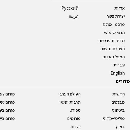
אודות
Pусский
יצירת קשר
عربية
פרסמו אצלנו
תנאי שימוש
מדיניות פרטיות
הצהרת נגישות
המייל האדום
עברית
English
מדורים
חדשות
העולם הערבי
פורום צע
מבזקים
תרבות ופנאי
פורום נשו
ביטחוני
ספורט
פורום בי
פוליטי-מדיני
פורומים
פורום בי
בארץ
יהדות