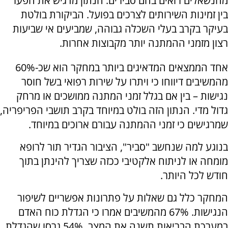
מהנשאלים רואים בהם סבירים. הנתון מדגיש את הפער
בין זמינות השירותים לצרכים בפועל. הביקורת בולטת
בעיקר בקרב בעלי השכלה גבוהה, שמביעים אי שביעות
רצון מזמני ההמתנה יותר מקבוצות אחרות.
אחד הממצאים המדאיגים ביותר במחקר הוא שכ-60%
מהמשיבים דיווחו כי ויתרו על שירות רפואי בשל חוסר
נגישות – בין אם בגלל זמני המתנה ממושכים או מרחק
גדול מדי. הנתון הזה בולט במיוחד בקרב תושבי הפריפריה,
שמרגישים כי זמני ההמתנה עבורם ארוכים במיוחד.
בנוגע למה שנחשב "סביר", הציבור הגדיר תור לרופא
מומחה או לניתוח אלקטיבי ככזה שצריך להינתן בתוך
חודש לכל היותר.
המחקר כלל גם שאלות על פתרונות אפשריים לשיפור
הנגישות. 67% מהמשיבים אמרו כי הגדלת כוח האדם
במערכת הבריאות תשנה את המצב, 54% גרסו שהגדלת