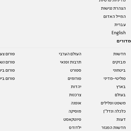
מדיניות פרטיות
הצהרת נגישות
המייל האדום
עברית
English
מדורים
חדשות
העולם הערבי
פורום צע
מבזקים
תרבות ופנאי
פורום נשו
ביטחוני
ספורט
פורום בי
פוליטי-מדיני
פורומים
פורום בי
בארץ
יהדות
בעולם
צרכנות
משפט ופלילים
אופנה
כלכלה ונדל"ן
מוסיקה
דעות
פיוטקאסט
חדשות המגזר
ילדודס