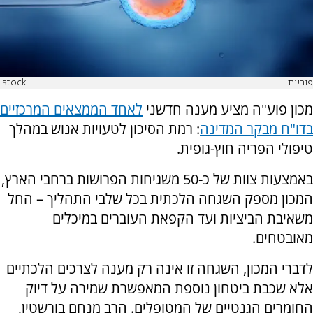
פוריות
istock
מכון פוע"ה מציע מענה חדשני
לאחד הממצאים המרכזיים
בדו"ח מבקר המדינה
: רמת הסיכון לטעויות אנוש במהלך
טיפולי הפריה חוץ-גופית.
באמצעות צוות של כ-50 משגיחות הפרושות ברחבי הארץ,
המכון מספק השגחה הלכתית בכל שלבי התהליך – החל
משאיבת הביציות ועד הקפאת העוברים במיכלים
מאובטחים.
לדברי המכון, השגחה זו אינה רק מענה לצרכים הלכתיים
אלא שכבת ביטחון נוספת המאפשרת שמירה על דיוק
החומרים הגנטיים של המטופלים. הרב מנחם בורשטין,