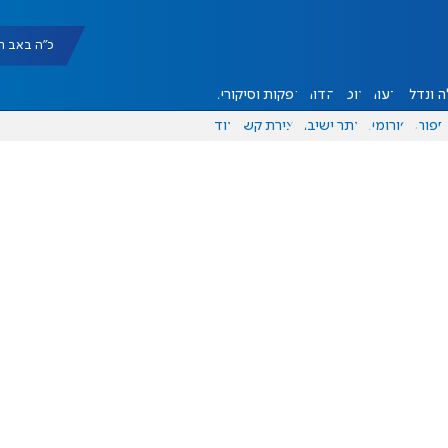
כ"ה באב תשפ"ו |
 ונדל"ן
דעות
אוכל
יהדות
הפקות וסיקורים
ספורט
פורומים
אתר ישיבה
יצירת קשר
עוד