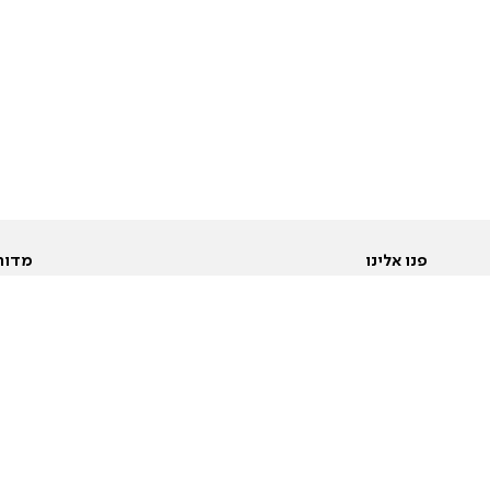
פנו אלינו
מדור
אודות
Pусский
חד
יצירת קשר
عربية
מב
פרסמו אצלנו
בי
תנאי שימוש
פו
מדיניות פרטיות
בא
הצהרת נגישות
בע